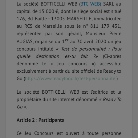
La société BOTTICELLI WEB (
BTC WEB)
SARL au
capital de 15 000 €, dont le siège social est situé
176, Bd Baille - 13005 MARSEILLE, immatriculée
au RCS de Marseille sous le n° 811 179 431,
représentée par son gérant, Monsieur Pierre
er
AUGIAS, organise du 1
au 30 avril 2020 un jeu
concours intitulé
« Test de personnalité : Pour
quelle destination es-tu fait ?»
(Ci-après
dénommé le « Jeu concours ») accessible
exclusivement à partir du site officiel de Ready to
Go (
https://www.readytogo.fr/test-personnalite
)
La société BOTTICELLI WEB est l’éditrice et la
propriétaire du site internet dénommé
« Ready To
Go »
.
Article 2 : Participants
Ce Jeu Concours est ouvert à toute personne