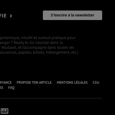
FIE
S'inscrire à la newsletter
gonomique, intuitif et surtout pratique pour
ranger ? Ready to Go t’assiste dans la
r étudiant, et t’accompagne dans toutes les
surances, papiers, billets, hébergement, etc.)
NFIANCE
PROPOSE TON ARTICLE
MENTIONS LÉGALES
CGU
ES
FAQ