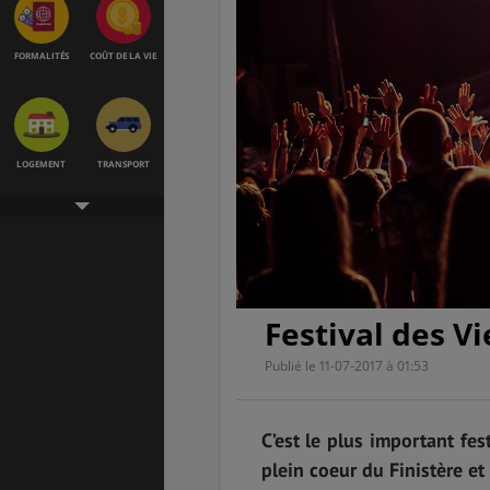
FORMALITÉS
COÛT DE LA VIE
LOGEMENT
TRANSPORT
SANTÉ &
ÉTUDES
SÉCURITÉ
Festival des V
Publié le 11-07-2017 à 01:53
EMPLOIS &
BONS PLANS
STAGES
C’est le plus important fes
plein coeur du Finistère et
MÉTÉO & GÉO
VOL