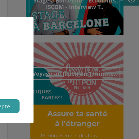
Stage à Barcelone - Etudiants
ISCOM - Interview T..
Découvrir cet interview
Voyage au Japon en 1 minute..
epte
Découvrir cet interview