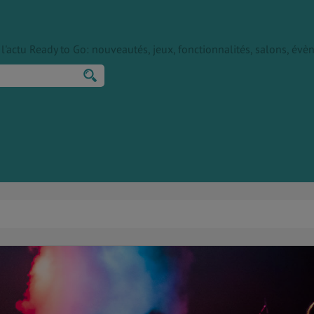
ur l'actu Ready to Go: nouveautés, jeux, fonctionnalités, salons, é