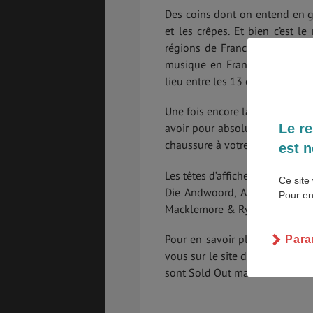
Des coins dont on entend en gén
et les crêpes. Et bien c’est l
régions de France, et si en pl
musique en France, alors là v
PVT
ASSURANCES
lieu entre les 13 et 16 Juillet 2
Une fois encore la programmatio
Le re
avoir pour absolument tous les
GÉNÉRALITÉS
DÉTENTE
chaussure à votre pied !
est n
Les têtes d’affiche du
Festival 
Ce site 
Die Andwoord, Arcade Fire, Je
Pour en
Macklemore & Ryan Lewis, M
FORMALITÉS
COÛT DE LA VIE
Pour en savoir plus sur l’entr
Para
vous sur le site des
Vielles Ch
sont Sold Out mais de nombre
LOGEMENT
TRANSPORT