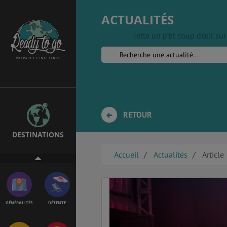
ACTUALITÉS
Jette un p'tit coup d'œil s
EMPLOIS &
BONS PLANS
STAGES
MÉTÉO & GÉO
VOL
RETOUR
DESTINATIONS
PVT
ASSURANCES
Accueil
Actualités
Article
GÉNÉRALITÉS
DÉTENTE