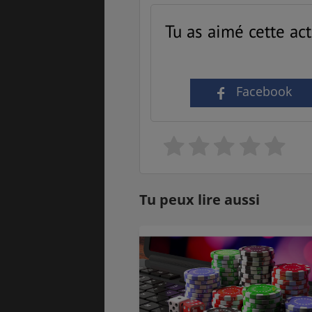
Tu as aimé cette act
SANTÉ &
ÉTUDES
SÉCURITÉ
Facebook
EMPLOIS &
BONS PLANS
STAGES
MÉTÉO & GÉO
VOL
Tu peux lire aussi
PVT
ASSURANCES