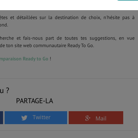
es et détaillées sur la destination de choix, n'hésite pas à
ond.
herche et fais-nous part de toutes tes suggestions, en vue
s de ton site web communautaire Ready To Go.
omparaison Ready to Go
!
u ?
PARTAGE-LA
Twitter
Mail