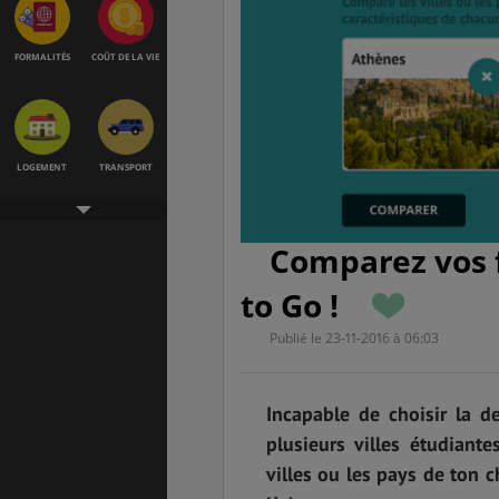
FORMALITÉS
COÛT DE LA VIE
LOGEMENT
TRANSPORT
Comparez vos 
SANTÉ &
ÉTUDES
SÉCURITÉ
to Go !
Publié le 23-11-2016 à 06:03
EMPLOIS &
BONS PLANS
STAGES
Incapable de choisir la d
plusieurs villes étudiant
villes ou les pays de ton c
MÉTÉO & GÉO
VOL