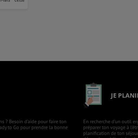
JE PLANI
ns ? Besoin d’aide pour faire ton
En recherche d’un outil er
eady to Go pour prendre la bonne
préparer ton voyage à l’ét
planification de ton séjou