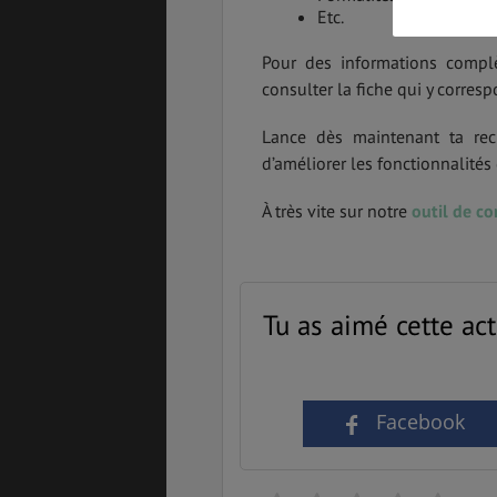
Etc.
SANTÉ &
ÉTUDES
Pour des informations complèt
SÉCURITÉ
consulter la fiche qui y corresp
Lance dès maintenant ta rec
d’améliorer les fonctionnalité
EMPLOIS &
BONS PLANS
STAGES
À très vite sur notre
outil de c
MÉTÉO & GÉO
VOL
Tu as aimé cette act
PVT
ASSURANCES
Facebook