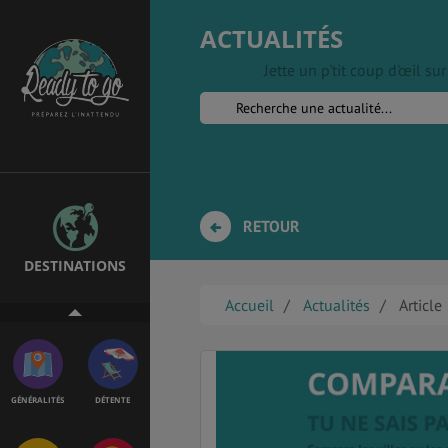
ACTUALITÉS
Jette un p'tit coup d'œil s
EMPLOIS &
BONS PLANS
STAGES
MÉTÉO & GÉO
VOL
RETOUR
DESTINATIONS
PVT
ASSURANCES
Accueil
Actualités
Article
GÉNÉRALITÉS
DÉTENTE