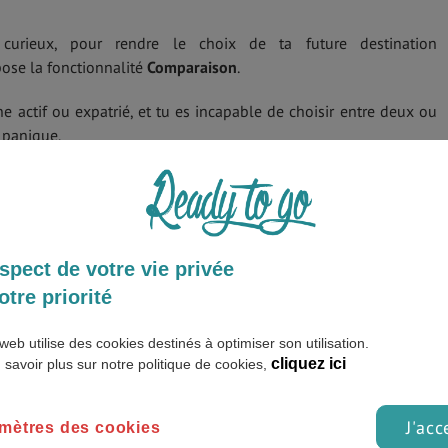
curieux, pour rendre le choix de ta future destination
ose la fonctionnalité
Comparaison
.
une actif ou expatrié, et tu es incapable de choisir entre deux ou
 panique.
 la possibilité de comparer de deux jusqu’à trois destinations, en
paraison de
Ready To Go
, tu peux comparer plusieurs villes ou
spect de votre vie privée
ment sur les thèmes souhaités :
otre priorité
web utilise des cookies destinés à optimiser son utilisation.
cliquez ici
 savoir plus sur notre politique de cookies,
J'acc
mètres des cookies