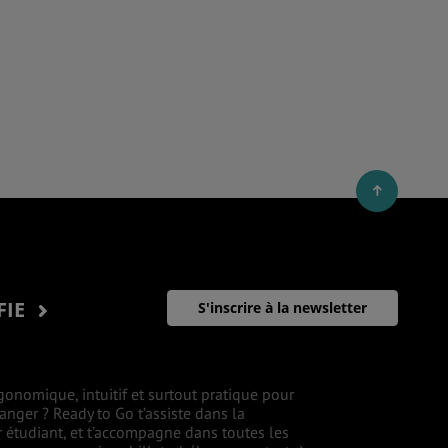
FIE
S'inscrire à la newsletter
gonomique, intuitif et surtout pratique pour
ranger ? Ready to Go t’assiste dans la
r étudiant, et t’accompagne dans toutes les