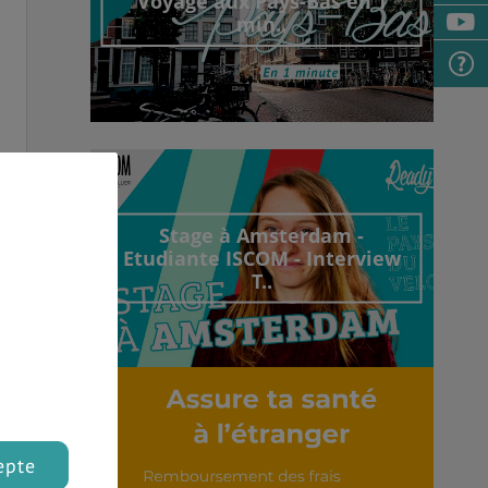
Voyage aux Pays-Bas en 1
min..
Découvrir cet interview
Stage à Amsterdam -
Etudiante ISCOM - Interview
T..
Découvrir cet interview
epte