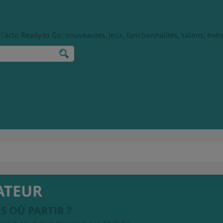
ur l'actu Ready to Go: nouveautés, jeux, fonctionnalités, salons, é