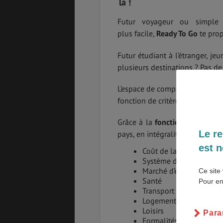
là !
Futur voyageur ou simple 
plus facile,
Ready To Go
te prop
PVT
ASSURANCES
Futur étudiant à l’étranger, je
plusieurs destinations ? Pas de
L’espace de comparaison t’offre
fonction de critères prédéfinis.
GÉNÉRALITÉS
DÉTENTE
Grâce à la
fonctionnalité Com
Le re
pays, en intégralité ou unique
est n
FORMALITÉS
COÛT DE LA VIE
Coût de la vie
Système d’études
Marché d’emploi
Ce site 
Santé
Pour en
Transport
LOGEMENT
TRANSPORT
Logement
Loisirs
Para
Formalités