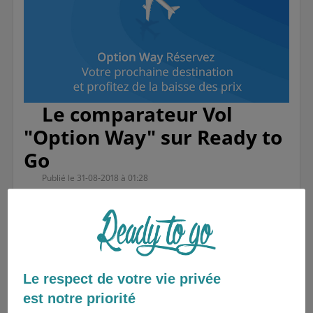
Le comparateur Vol
"Option Way" sur Ready to
Go
Publié le 31-08-2018 à 01:28
Readyers, pour rendre l'organisation de
ton voyage à l'étranger encore plus facile,
Ready to Go te propose une nouvelle
Le respect de votre vie privée
thématique VOL.
est notre priorité
Pour dénicher l'offre la plus avantageuse, pense