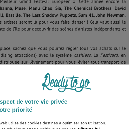
Meilleur Grand Festival Européen ». Cette année encore la
ihanna
,
Muse
,
Manu Chao
,
Sia
,
The Chemical Brothers
,
David
ll
,
Bastille
,
The Last Shadow Puppets
,
Sum 41
,
John Newman
,
s artistes seront là pour vous faire danser ! Cela vaut aussi le
te de l’île pour découvrir des scènes d’artistes indépendants et
r place, sachez que vous pourrez régler tous vos achats sur le
ndising attractions) avec le système
cashless
. La
Festicard
, en
distribuée sur l’événement pour vous éviter tout transport de
s les points Festipay, vous pourrez charger votre
Festicard
ou
ros ou votre carte bancaire. En cas de perte, la carte ou la
ut être désactivée en quelques secondes et le crédit restant
spect de votre vie privée
 bon moment garanti, dans une ambiance vibrante, joyeuse et
r des vacances entre amis inoubliables.
Découvrez d'ailleurs sur
otre priorité
our vous préparer pour un festival !
À noter, les enfants sont les
mping spécialement aménagé pour les familles.
web utilise des cookies destinés à optimiser son utilisation.
cliquez ici