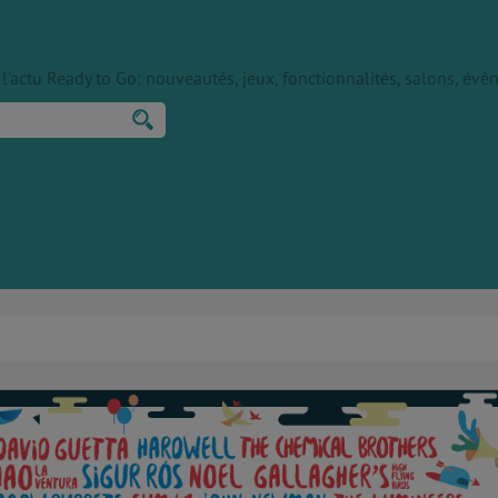
ur l'actu Ready to Go: nouveautés, jeux, fonctionnalités, salons, é