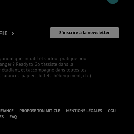
FIE
S'inscrire à la newsletter
gonomique, intuitif et surtout pratique pour
ranger ? Ready to Go t’assiste dans la
r étudiant, et t’accompagne dans toutes les
surances, papiers, billets, hébergement, etc.)
NFIANCE
PROPOSE TON ARTICLE
MENTIONS LÉGALES
CGU
ES
FAQ