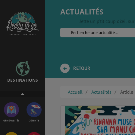
ACTUALITÉS
Jette un p'tit coup d'œil s
EMPLOIS &
BONS PLANS
STAGES
MÉTÉO & GÉO
VOL
RETOUR
DESTINATIONS
PVT
ASSURANCES
Accueil
Actualités
Article
GÉNÉRALITÉS
DÉTENTE