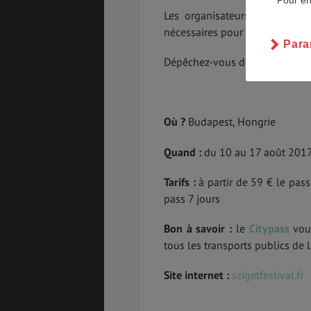
Pour en
Les organisateurs ont pensé
nécessaires pour vous rendre au
SANTÉ &
ÉTUDES
SÉCURITÉ
Para
Dépêchez-vous de
réserver
et 
EMPLOIS &
BONS PLANS
STAGES
Où ?
Budapest, Hongrie
Quand :
du 10 au 17 août 201
MÉTÉO & GÉO
VOL
Tarifs :
à partir de 59 € le pass
pass 7 jours
Bon à savoir :
le
Citypass
vous
PVT
ASSURANCES
tous les transports publics de la
Site internet :
szigetfestival.fr