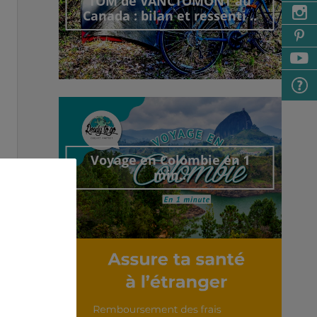
TOM de VANCTOMONT au
Canada : bilan et ressenti ..
Découvrir cet interview
Voyage en Colombie en 1
min..
Découvrir cet interview