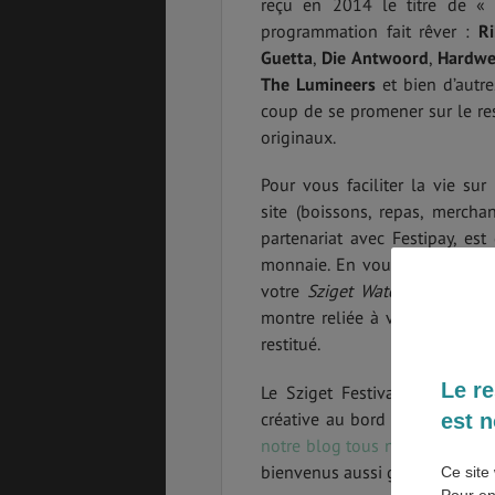
reçu en 2014 le titre de « 
programmation fait rêver :
R
Guetta
,
Die Antwoord
,
Hardwe
The Lumineers
et bien d’autre
coup de se promener sur le res
PVT
ASSURANCES
originaux.
Pour vous faciliter la vie su
site (boissons, repas, mercha
GÉNÉRALITÉS
DÉTENTE
partenariat avec Festipay, est 
monnaie. En vous rendant dan
votre
Sziget Watch
avec des eu
montre reliée à votre mobile pe
FORMALITÉS
COÛT DE LA VIE
restitué.
Le re
Le Sziget Festival, c’est un
créative au bord de l’eau pou
est n
LOGEMENT
TRANSPORT
notre blog tous nos conseils p
bienvenus aussi grâce à un ca
Ce site 