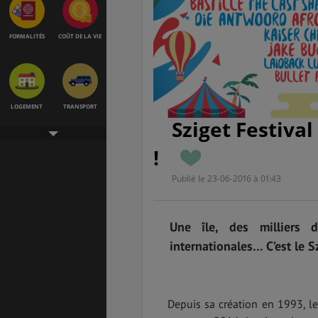
FORMALITÉS
COÛT DE LA VIE
LOGEMENT
TRANSPORT
Sziget Festival 
!
Publié le 23-06-2016 à 01:43
SANTÉ &
ÉTUDES
SÉCURITÉ
Une île, des milliers 
internationales… C’est le S
EMPLOIS &
BONS PLANS
STAGES
Depuis sa création en 1993, l
MÉTÉO & GÉO
VOL