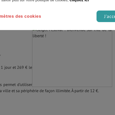
 savoir plus sur notre politique de cookies,
 aux francophones : vous trouverez tous les renseignements
 festival et y dormir sur
le site en français
.
J'acc
mètres des cookies
de
planifier votre voyage
, les places partent vite !
7
 1 jour et 269 € le
 permet d’utiliser
 ville et sa périphérie de façon illimitée. À partir de 12 €.