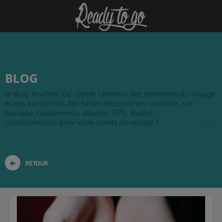
BLOG
le Blog Ready to Go c'est le carrefour des amoureux du voyage
et des passionnés des belles découvertes : conseils, vie
pratique, classements, astuces, TIPS, études...
L'indispensable pour votre carnet de voyage !
RETOUR