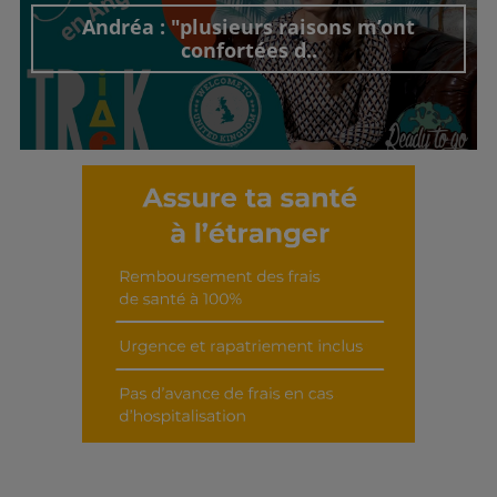
Andréa : "plusieurs raisons m’ont
confortées d..
Découvrir cet interview