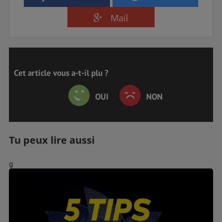
Mail
Cet article vous a-t-il plu ?
OUI
NON
Tu peux lire aussi
g