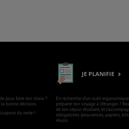
JE PLANIFIE
de pour faire ton choix ?
En recherche d’un outil ergonomique, 
 la bonne décision.
préparer ton voyage à l’étranger ? Rea
de ton séjour étudiant, et t’accompa
occupons du reste !
obligatoires (assurances, papiers, bil
réussi.