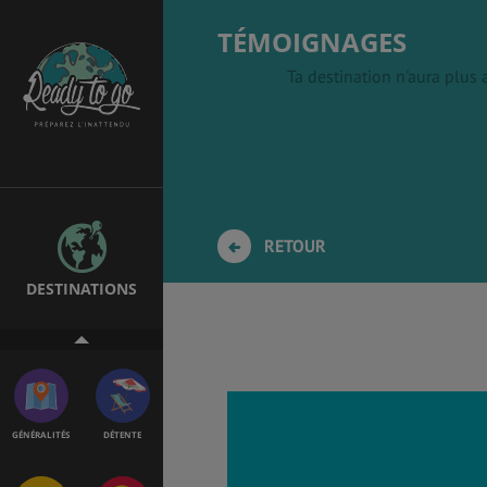
TÉMOIGNAGES
Ta destination n'aura plus
EMPLOIS &
BONS PLANS
STAGES
MÉTÉO & GÉO
VOL
RETOUR
DESTINATIONS
PVT
ASSURANCES
GÉNÉRALITÉS
DÉTENTE