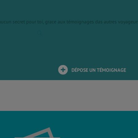
 aucun secret pour toi, grace aux témoignages das autres voyageur
DÉPOSE UN TÉMOIGNAGE