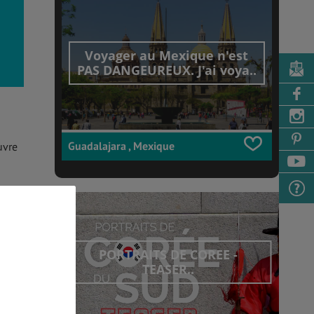
Voyager au Mexique n'est
PAS DANGEUREUX. J'ai voya..
Guadalajara , Mexique
uvre
PORTRAITS DE COREE -
TEASER..