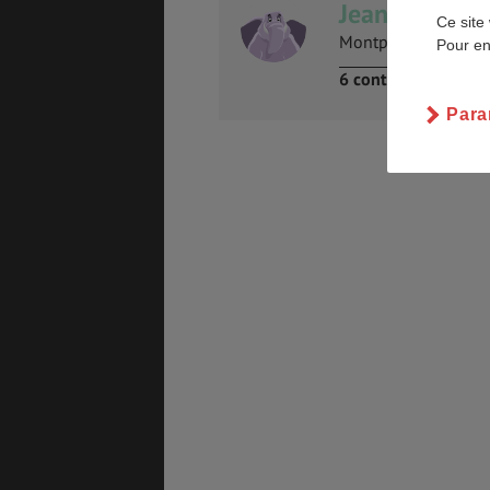
Jean-Baptist
Ce site 
Montpellier France
Pour en
6 contributions
PVT
ASSURANCES
Para
GÉNÉRALITÉS
DÉTENTE
FORMALITÉS
COÛT DE LA VIE
LOGEMENT
TRANSPORT