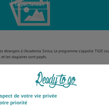
Taipei,Taïwan
es étrangers à l'Academia Sinica. Le programme s'appelle TIGP, co
t les stagiaires sont payés.
?
Envoyer à un ami
spect de votre vie privée
otre priorité