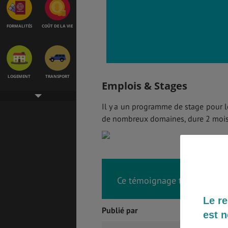
FORMALITÉS
COÛT DE LA VIE
LOGEMENT
TRANSPORT
Emplois & Stages
Il y a un programme de stage pour l
de nombreux domaines, dure 2 mois e
SANTÉ &
ÉTUDES
SÉCURITÉ
EMPLOIS &
BONS PLANS
Ce témoignage t’a été utile 
STAGES
Le re
Publié par
est n
MÉTÉO & GÉO
VOL