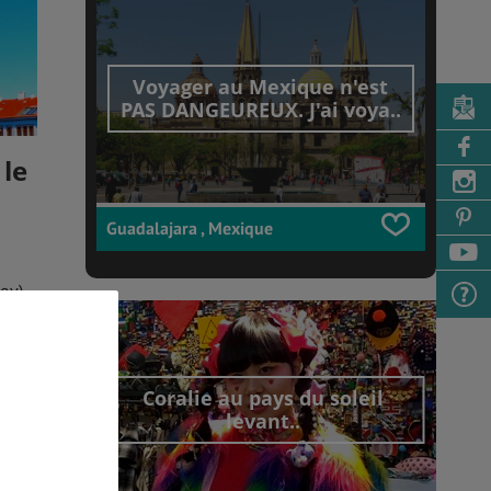
Voyager au Mexique n'est
PAS DANGEUREUX. J'ai voya..
le
Guadalajara , Mexique
ov),
 bon
) et
re.
Coralie au pays du soleil
levant..