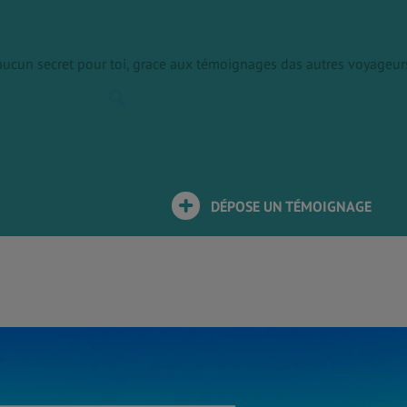
 aucun secret pour toi, grace aux témoignages das autres voyageur
DÉPOSE UN TÉMOIGNAGE