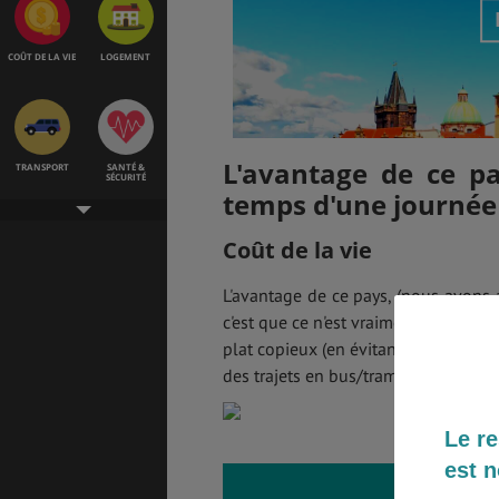
COÛT DE LA VIE
LOGEMENT
L'avantage de ce pa
TRANSPORT
SANTÉ &
SÉCURITÉ
temps d'une journée 
Coût de la vie
ÉTUDES
EMPLOIS &
STAGES
L'avantage de ce pays, (nous avons a
c'est que ce n'est vraiment pas cher.
plat copieux (en évitant les restaura
des trajets en bus/tram/métro autour
BONS PLANS
VOL
Le re
est n
ASSURANCES