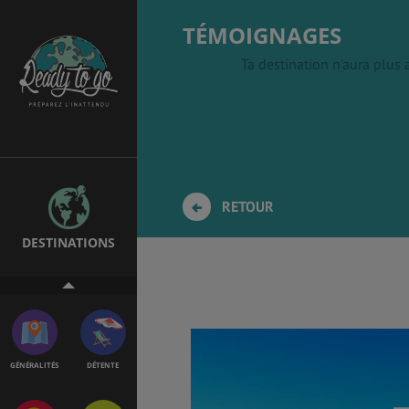
TÉMOIGNAGES
Ta destination n'aura plus
ÉTUDES
EMPLOIS &
STAGES
BONS PLANS
VOL
RETOUR
DESTINATIONS
ASSURANCES
GÉNÉRALITÉS
DÉTENTE