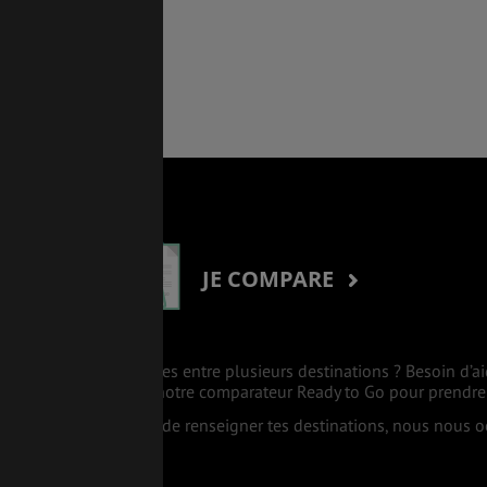
BONS PLANS
VOL
ASSURANCES
JE COMPARE
Tu hésites entre plusieurs destinations ? Besoin d’ai
Utilise notre comparateur Ready to Go pour prendre
Il suffit de renseigner tes destinations, nous nous 