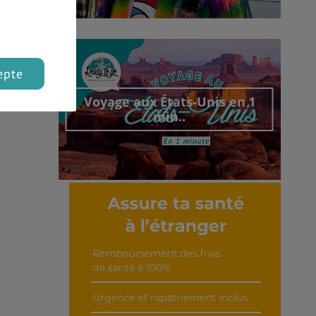
Découvrir cet interview
epte
Voyage aux États-Unis en 1
min..
Découvrir cet interview