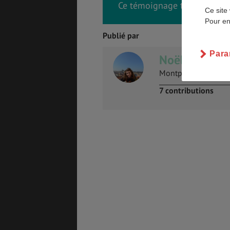
Ce témoignage t’a été utile 
Ce site 
Pour en
Publié par
GÉNÉRALITÉS
DÉTENTE
Para
Noëlène Guér
Montpellier France
7 contributions
COÛT DE LA VIE
LOGEMENT
TRANSPORT
SANTÉ &
SÉCURITÉ
ÉTUDES
EMPLOIS &
STAGES