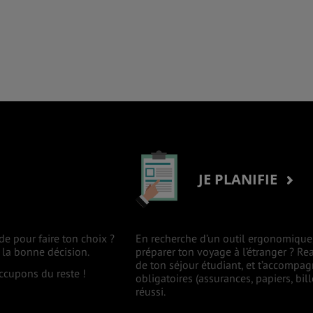
JE PLANIFIE
de pour faire ton choix ?
En recherche d’un outil ergonomique, 
 la bonne décision.
préparer ton voyage à l’étranger ? Rea
de ton séjour étudiant, et t’accompa
occupons du reste !
obligatoires (assurances, papiers, bil
réussi.