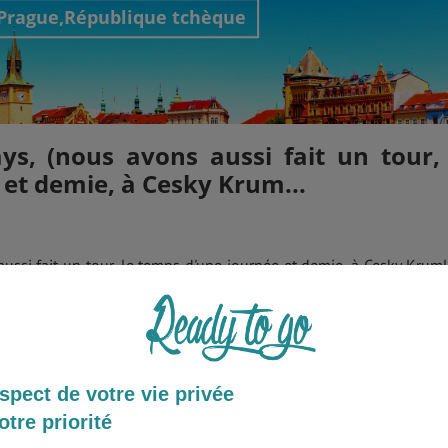
Prague,République tchèque
ys, (nous avons aussi fait un tour, 
et demie, à Cesky Krum...
ussi fait un tour, le temps d'une journée et demie, à Cesky Kruml
 Comptez entre 1,5 et 3€ la pinte de bière, une dizaine d'€ pour un
nts en cœur de ville ou donnant sur les places principales bien sûr
 des 2-3€ en fonction des transports choisis et du temps nécessai
spect de votre vie privée
otre priorité