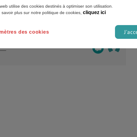
?
Envoyer à un ami
web utilise des cookies destinés à optimiser son utilisation.
cliquez ici
 savoir plus sur notre politique de cookies,
J'acc
mètres des cookies
in
+