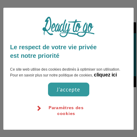
Le respect de votre vie privée
Andahuaylas,Pérou
est notre priorité
Ce site web utilise des cookies destinés à optimiser son utilisation.
cliquez ici
Pour en savoir plus sur notre politique de cookies,
J'accepte
Coût de la vie
Paramètres des
Paradis des petits budget. Sorties, nourriture, transport...
cookies
l'éloignement de zones touristiques majeur implique un
coup de la vie, pour les touristes, bien moindre.