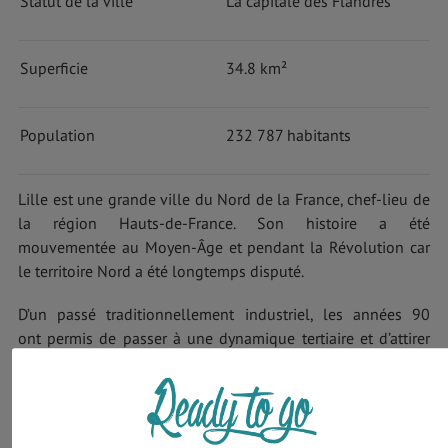
Statut de la ville
La capitale des Flandres
Superficie
34.8 km²
Population
232 787 habitants
Lille est une grande ville du Nord de la France, chef-lieu de
la région Hauts-de-France. Son histoire a été
mouvementée au Moyen-Âge et pendant la Révolution car
le territoire Nord a été longtemps disputé.
D’un passé traditionnellement industriel, les années 90
ont permis de passer à une dynamique tertiaire et d’attirer
ainsi de nombreux visiteurs et étudiants : Lille est une
ville accueillant près de 115 000 étudiants
! Partez découvrir Lille et son histoire fascinante !