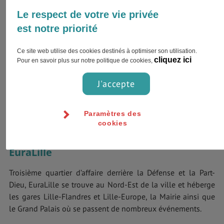
Le respect de votre vie privée
est notre priorité
Ce site web utilise des cookies destinés à optimiser son utilisation.
cliquez ici
Pour en savoir plus sur notre politique de cookies,
J'accepte
Paramètres des
cookies
Principaux quartiers de Lille
EuraLille
Troisième quartier d’affaire derrière la Défense et la Part-
Dieu, EuraLille se trouve au Nord-Est de la ville et héberge
les gares Lille-Flandres et Lille-Europe, la Mairie ainsi que
le Grand Palais où se passent de nombreux événements.