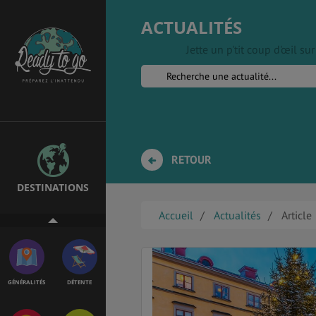
ACTUALITÉS
Jette un p'tit coup d'œil s
ÉTUDES
EMPLOIS &
STAGES
BONS PLANS
VOL
RETOUR
DESTINATIONS
ASSURANCES
Accueil
Actualités
Article
GÉNÉRALITÉS
DÉTENTE