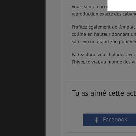
Vous serez encore plus émerve
reproduction exacte des cabane
BONS PLANS
VOL
Profitez également de l’empla
colline en hauteur donnant une
son sein un grand zoo pour ven
ASSURANCES
Partez donc vous balader avec
l’hiver, le vrai, au monde des vi
Tu as aimé cette act
Facebook