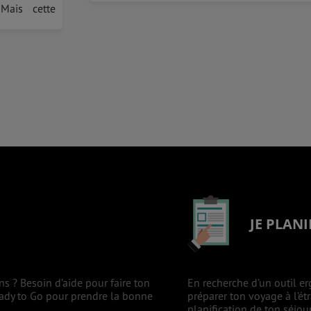
 Mais cette
JE PLANI
ns ? Besoin d’aide pour faire ton
En recherche d’un outil er
eady to Go pour prendre la bonne
préparer ton voyage à l’ét
planification de ton séjou