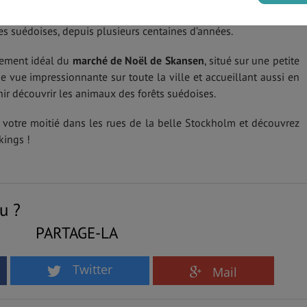
illés par les boutiques qu’abritent les petites cabanes, une
s suédoises, depuis plusieurs centaines d’années.
cement idéal du
marché de Noël de Skansen
, situé sur une petite
 vue impressionnante sur toute la ville et accueillant aussi en
ir découvrir les animaux des forêts suédoises.
 votre moitié dans les rues de la belle Stockholm et découvrez
kings !
u ?
PARTAGE-LA
Twitter
Mail