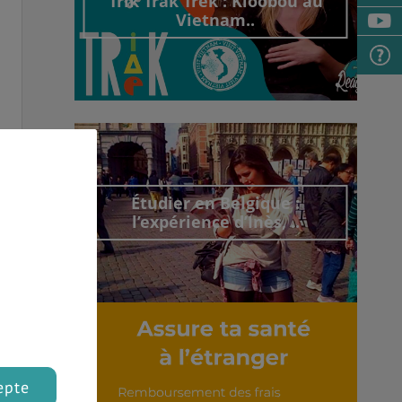
Trik Trak Trek : Kloobou au
Vietnam..
Découvrir cet interview
Étudier en Belgique :
l’expérience d’Inès, ..
Découvrir cet interview
epte