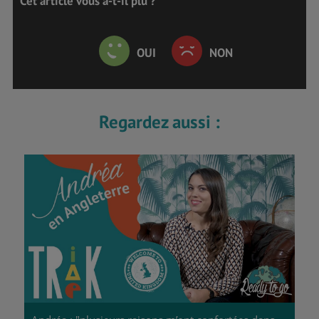
Cet article vous a-t-il plu ?
OUI
NON
Regardez aussi :