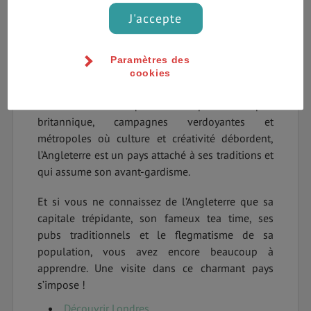
dépaysement total. Nombreux sont ceux qui
J'accepte
choisissent cette destination pour les vacances,
les études ou encore le travail et on les
comprend. Ce pays regorge d’attractions et offre
Paramètres des
cookies
une qualité de vie unique.
Monuments historiques du temps de l’Empire
britannique, campagnes verdoyantes et
métropoles où culture et créativité débordent,
l’Angleterre est un pays attaché à ses traditions et
qui assume son avant-gardisme.
Et si vous ne connaissez de l’Angleterre que sa
capitale trépidante, son fameux tea time, ses
pubs traditionnels et le flegmatisme de sa
population, vous avez encore beaucoup à
apprendre. Une visite dans ce charmant pays
s’impose !
Découvrir Londres