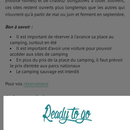
(mobile homes) et de chalets/ bungalows à louer. Souvent,
ces sites restent ouverts plus longtemps que les autres qui
n’ouvrent qu’à partir de mai ou juin et ferment en septembre.
Bon à savoir :
Il est important de réserver à l’avance sa place au
camping, surtout en été
Il est important d’avoir une voiture pour pouvoir
accéder aux sites de camping
En plus du prix de la place du camping, il faut prévoir
le prix d’entrée aux parcs nationaux
Le camping sauvage est interdit
Pour vos
réservations
Auberges de jeunesses
Tout comme les campings, les auberges sont une option
économique pour un bon
logement au Canada
. Les
auberges de jeunesse canadiennes
ont pour réputation
d’être bien entretenues, cosys et surtout d’un très bon