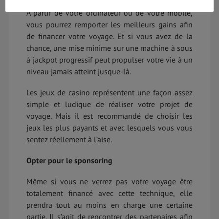
meilleurs paris dans un tel établissement de jeu.
A partir de votre ordinateur ou de votre mobile,
vous pourrez remporter les meilleurs gains afin
de financer votre voyage. Et si vous avez de la
chance, une mise minime sur une machine à sous
à jackpot progressif peut propulser votre vie à un
niveau jamais atteint jusque-là.
Les jeux de casino représentent une façon assez
simple et ludique de réaliser votre projet de
voyage. Mais il est recommandé de choisir les
jeux les plus payants et avec lesquels vous vous
sentez réellement à l’aise.
Opter pour le sponsoring
Même si vous ne verrez pas votre voyage être
totalement financé avec cette technique, elle
prendra tout au moins en charge une certaine
partie. Il s’agit de rencontrer des partenaires afin