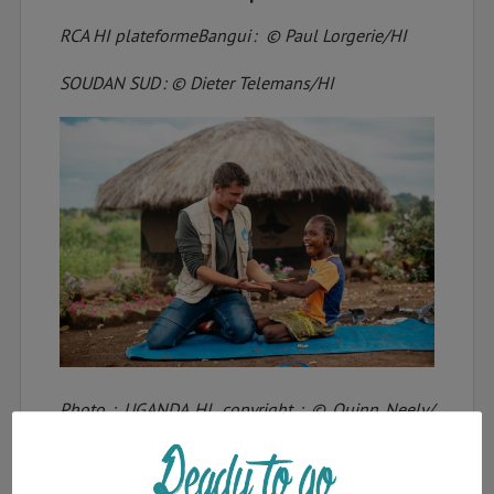
RCA HI plateformeBangui : © Paul Lorgerie/HI
SOUDAN SUD : © Dieter Telemans/HI
Photo : UGANDA HI, copyright : © Quinn Neely/
HI
Œuvrant depuis près de 40 ans auprès des