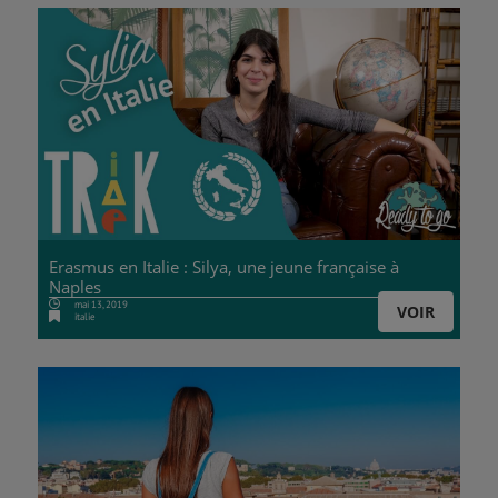
Erasmus en Italie : Silya, une jeune française à
Naples
mai 13, 2019
VOIR
italie