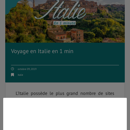
Voyage en Italie en 1 min
octobre 09, 2019
italie
L'Italie possède le plus grand nombre de sites
classés à l'UNESCO, ce qui vous laisse un large
choix pour découvrir son patrimoine. Rome,
Florence, Venise, Milan, Naples...Chaque ville
possède un patrimoine exceptionnel, et renferme
une personnalité attachante.