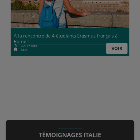
A la rencontre de 4 étudiants Erasmus français à
Rome !
août 27, 2018
VOIR
italie
TÉMOIGNAGES ITALIE