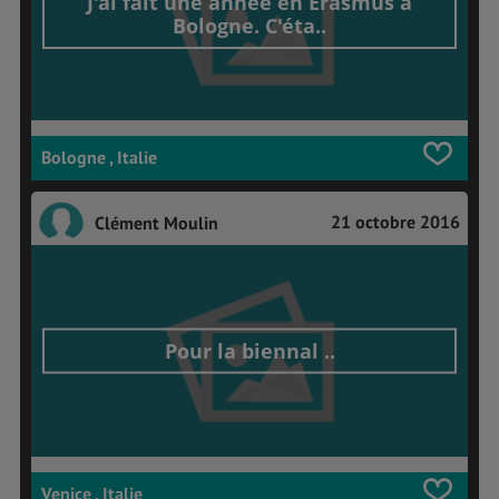
J'ai fait une année en Erasmus à
Bologne. C'éta..
Bologne , Italie
21 octobre 2016
Clément Moulin
Pour la biennal ..
Venice , Italie