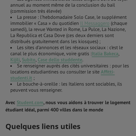
annuel au moment même de la conclusion du bail
(commission très élevée)
La presse : l’hebdomadaire Solo Case, le supplément
immobilier « Casa » du quotidien
Il Messaggero
(chaque
samedi), la revue Wanted in Rome, La Pulce, La Nazione,
La Republica et Casa Dove (ces deux derniers sont
distribués gratuitement dans les kiosques) ;
Les sites d’annonces et les réseaux sociaux : c’est le
canal le plus économique, voire gratis :
Italia Bakeca
,
Kijili
,
Subito
,
Case dello studdente
.
Se renseigner auprès des cités universitaires : pour les
locations estudiantines ou consulter le site
Affitti-
studenti.it
;
Le bouche-à-oreille : les Italiens sont sociables, ils
peuvent vous renseigner.
Avec
Student.com
, nous vous aidons à trouver le logement
étudiant idéal, parmi 400 villes dans le monde
Quelques liens utiles