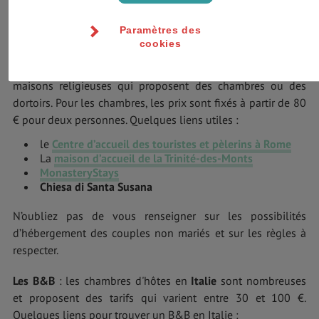
Euro Campings
Campeggi
Paramètres des
cookies
Le logement chez les communautés religieuses
: il s’agit
souvent de couvents, de foyers, de monastères et de
maisons religieuses qui proposent des chambres ou des
dortoirs. Pour les chambres, les prix sont fixés à partir de 80
€ pour deux personnes. Quelques liens utiles :
le
Centre d’accueil des touristes et pèlerins à Rome
La
maison d’accueil de la Trinité-des-Monts
MonasteryStays
Chiesa di Santa Susana
N’oubliez pas de vous renseigner sur les possibilités
d’hébergement des couples non mariés et sur les règles à
respecter.
Les B&B
: les chambres d'hôtes en
Italie
sont nombreuses
et proposent des tarifs qui varient entre 30 et 100 €.
Quelques liens pour trouver un B&B en Italie :