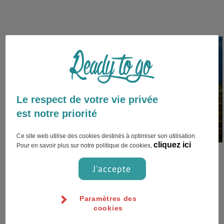
Alghero,Italie
Le respect de votre vie privée
est notre priorité
Ce site web utilise des cookies destinés à optimiser son utilisation.
cliquez ici
Pour en savoir plus sur notre politique de cookies,
Bonjour, Ayant fait un an
d'Erasmus à Alghero, en
J'accepte
Sardaigne en quatrième année à
l'école d'archit...
Paramètres des
cookies
Généralités