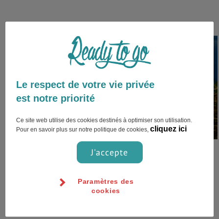
Le respect de votre vie privée
Venice,Italie
est notre priorité
Ce site web utilise des cookies destinés à optimiser son utilisation.
cliquez ici
Pour en savoir plus sur notre politique de cookies,
Belle cité, beaucoup de choses à
J'accepte
voir. J'y suis allé pendant la
biennal de l'art, ville du coup
Paramètres des
tour...
cookies
Généralités