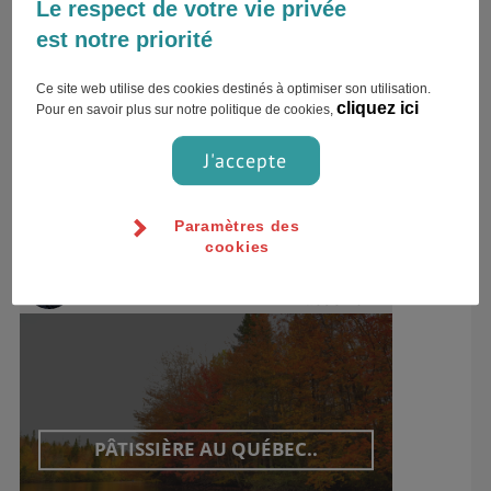
Le respect de votre vie privée
Noémie Falzon
est notre priorité
30 ans Dublin ,Irlande
Ce site web utilise des cookies destinés à optimiser son utilisation.
2 contributions
cliquez ici
Pour en savoir plus sur notre politique de cookies,
J'accepte
TÉMOIGNAGES
Paramètres des
cookies
Professionnel
Noémie Falzon
14 août 2022
PÂTISSIÈRE AU QUÉBEC..