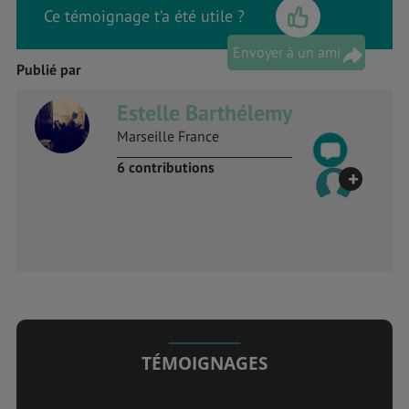
Ce témoignage t’a été utile ?
Envoyer à un ami
Publié par
Estelle Barthélemy
Marseille France
6 contributions
+
TÉMOIGNAGES