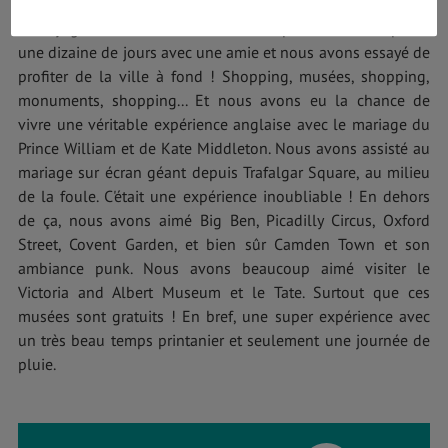
Ce voyage a Londres a été l'un de mes préférés. Je suis partie
une dizaine de jours avec une amie et nous avons essayé de
profiter de la ville à fond ! Shopping, musées, shopping,
monuments, shopping... Et nous avons eu la chance de
vivre une véritable expérience anglaise avec le mariage du
Prince William et de Kate Middleton. Nous avons assisté au
mariage sur écran géant depuis Trafalgar Square, au milieu
de la foule. C'était une expérience inoubliable ! En dehors
de ça, nous avons aimé Big Ben, Picadilly Circus, Oxford
Street, Covent Garden, et bien sûr Camden Town et son
ambiance punk. Nous avons beaucoup aimé visiter le
Victoria and Albert Museum et le Tate. Surtout que ces
musées sont gratuits ! En bref, une super expérience avec
un très beau temps printanier et seulement une journée de
pluie.