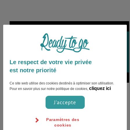
London,Royaume-Uni
Le respect de votre vie privée
est notre priorité
Ce site web utilise des cookies destinés à optimiser son utilisation.
Ce voyage a Londres a été l'un de
cliquez ici
Pour en savoir plus sur notre politique de cookies,
mes préférés. Je suis partie une
J'accepte
dizaine de jours avec une amie
et...
Paramètres des
Généralités
cookies