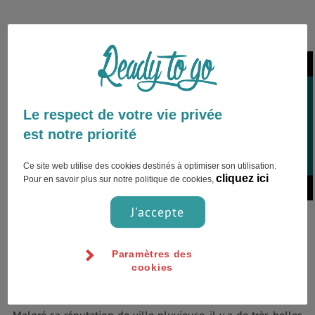
Le respect de votre vie privée
London,Royaume-Uni
est notre priorité
Ce site web utilise des cookies destinés à optimiser son utilisation.
cliquez ici
Pour en savoir plus sur notre politique de cookies,
J'accepte
Malgré sa réputation de ville
pluvieuse, il y a de très belles
journées d'avril à juillet.
Paramètres des
cookies
Météo & Géo