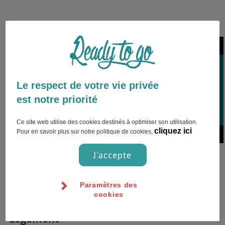
Le respect de votre vie privée
Amsterdam,Pays-Bas
est notre priorité
Ce site web utilise des cookies destinés à optimiser son utilisation.
cliquez ici
Pour en savoir plus sur notre politique de cookies,
On avait pris un logement sur
J'accepte
Airbnb, c'était pas forcément un
bon plan parce qu'Amsterdam est
Paramètres des
une v...
cookies
Logement