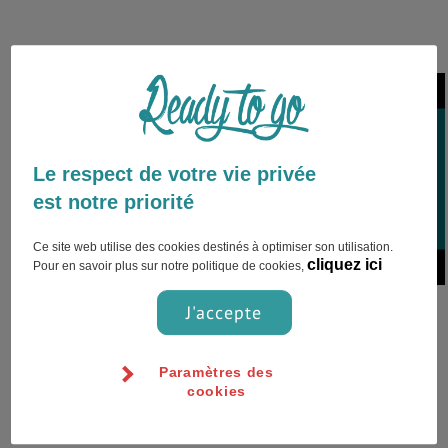
Le respect de votre vie privée
Barcelona,Espagne
est notre priorité
Ce site web utilise des cookies destinés à optimiser son utilisation.
cliquez ici
Pour en savoir plus sur notre politique de cookies,
On avait un peu cette idée folle
J'accepte
que tout serait moins cher à
Barcelone parce que c'est
Paramètres des
l'Espagne ma...
cookies
Coût de la vie