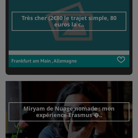
Très cher (2€80 le trajet simple, 80
euros la c..
Frankfurt am Main , Allemagne
Miryam de Nuage nomade : mon
expérience Erasmus �..