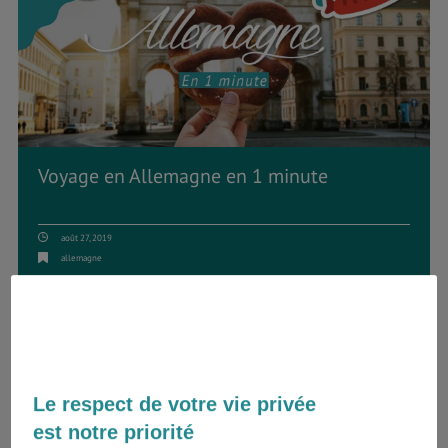
Voyage en Allemagne en 1 minute
août 27, 2019
allemagne
Berlin, réputée pour son street art, Hambourg,
Munich, 3 grandes villes historiques
renversantes, qui ne vous laisseront pas
indifférents. L'Allemagne vous surprendra par ses
charmes, visitez de nombreux monuments dont
Le respect de votre vie privée
certains classés à l'UNESCO Admirez des
est notre priorité
paysages éblouissants, participez à des festivals