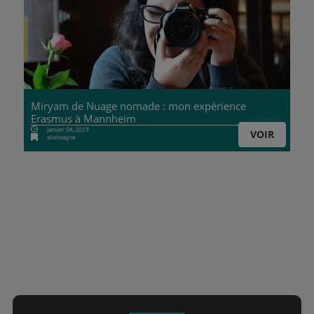
Miryam de Nuage nomade : mon expérience
Erasmus à Mannheim
janvier 04, 2019
VOIR
allemagne