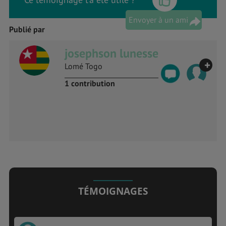
Envoyer à un ami
Publié par
josephson lunesse
+
Lomé Togo
1 contribution
TÉMOIGNAGES