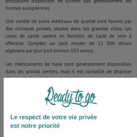
prestations dispensées ne suivent pas généralement les
normes européennes.
Une variété de soins médicaux de qualité sont fournis par
des cliniques privées situées dans les grandes villes. Les
coûts de santé varient en fonction de l'acte de soin à
effectuer. Comptez un coût moyen de 12 000 dinars
algériens par jour (soit environ 103 euros).
Les médicaments de base sont généralement disponibles
dans les grands centres, mais il est conseillé de disposer
d'un stock de médicaments pour les urgences et pour des
maladies spécifiques également affectées en raison
d'éventuelles pénuries.
Situation sanitaire
Le respect de votre vie privée
Aucun cas d'infection par le virus Ebola n'a été signalée
est notre priorité
dans le pays. En août 2018, le ministère algérien de la Santé