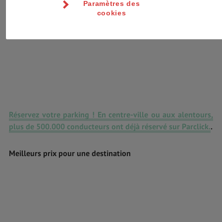
Paramètres des
cookies
Réservez votre parking ! En centre-ville ou aux alentours,
plus de 500.000 conducteurs ont déjà réservé sur Parclick.
.
Meilleurs prix pour une destination