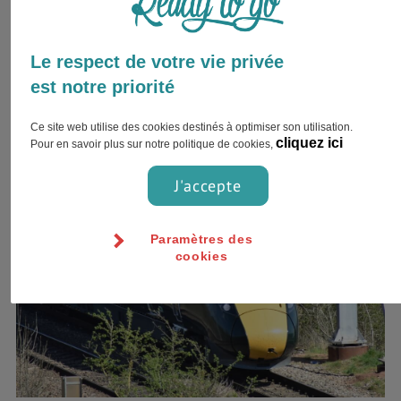
Train
Etant au cœur du réseau ferré national de l’ouest de
l’Angleterre, Bristol est couverte par First Great Western ainsi
Le respect de votre vie privée
que d’autres grands opérateurs ferroviaires qui assurent des
est notre priorité
liaisons au niveau local, régional et interurbain depuis la
gare de Bristol Temple Meads et la gare de Bristol Parkway .
Ce site web utilise des cookies destinés à optimiser son utilisation.
cliquez ici
Pour en savoir plus sur notre politique de cookies,
J'accepte
Paramètres des
cookies