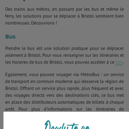
Des trains aux métros, en passant par les bus et même le
ferry, les solutions pour se déplacer à Bristol semblent bien
nombreuses. Découvrons !
Bus
Prendre le bus est une solution pratique pour se déplacer
aisément à Bristol. Pour vous renseigner sur les itinéraires et
les horaires de bus de Bristol, vous pouvez accéder à ce
lien
.
Egalement, vous pouvez voyager via MetroBus : un service
de transport en commun moderne qui desserve la région de
Bristol. Offrant un service plus rapide, plus fréquent et avec
des voyages directs vers des destinations clés, ce bus met
en place des distributeurs automatiques de billets à chaque
arrêt. Pour plus d’informations sur les itinéraires de
MetroBus, cliquez
ici
.