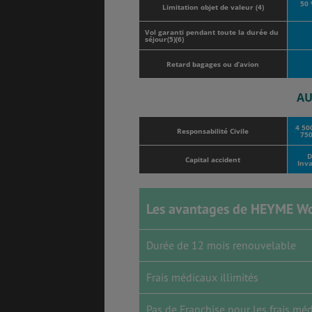
50 
Limitation objet de valeur (4)
Vol garanti pendant toute la durée du
séjour(5)(6)
Retard bagages ou d’avion
AU
4 50
Responsabilité Civile
750
D
Capital accident
Inva
Les avantages de HEYME Wo
Durée de 12 mois renouvelable
Frais médicaux illimités
Pas de Franchise pour les frais mé