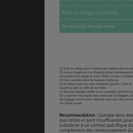
Prise en charge sans limites
Territorialité Monde entier
(1) Prise en charge dans n’importe quel hôpital, dans le mon
(2) Avance d’argent en cas d’hospitalisation. Remboursement
Renseignez-vous auprès de votre CPAM si celle-ci rembours
(3) Frais variables selon les banques émettrices
(4) Les Objets précieux sont uniquement garantis contre le 
l'assuré ou dans le coffre de son hôtel.
(5) Seuls les bagages confiés à une compagnie aérienne ou au
(6) La garantie est acquise pour autant que les Bagages, so
des Bagages commis avec effraction dans tout véhicule ferm
soir (heure locale).
Recommandation :
Compte tenu des l
que celles-ci sont insuffisantes pour
substituer à un contrat spécifique d’a
complément des remboursement d’un