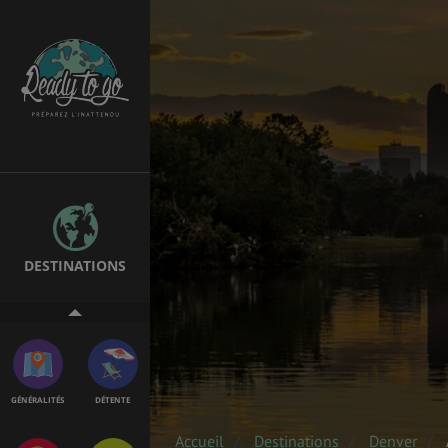
ÉTUDES
EMPLOIS &
STAGES
BONS PLANS
VOL
DESTINATIONS
ASSURANCES
GÉNÉRALITÉS
DÉTENTE
Accueil
Destinations
Denver