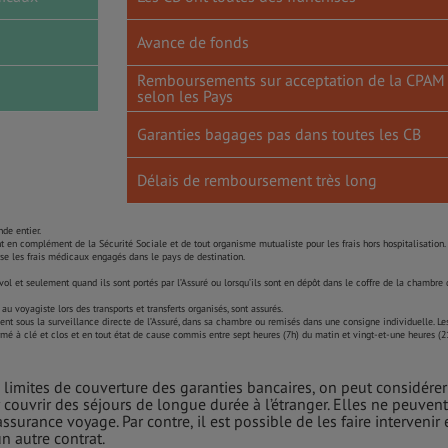
Avance de fonds
Remboursements sur acceptation de la CPAM
selon les Pays
Garanties bagages pas dans toutes les CB
Délais de remboursement très long
de entier.
 en complément de la Sécurité Sociale et de tout organisme mutualiste pour les frais hors hospitalisation.
e les frais médicaux engagés dans le pays de destination.
vol et seulement quand ils sont portés par l’Assuré ou lorsqu’ils sont en dépôt dans le coffre de la chambre 
 voyagiste lors des transports et transferts organisés, sont assurés.
ient sous la surveillance directe de l’Assuré, dans sa chambre ou remisés dans une consigne individuelle. Le
é à clé et clos et en tout état de cause commis entre sept heures (7h) du matin et vingt-et-une heures (2
imites de couverture des garanties bancaires, on peut considérer
 couvrir des séjours de longue durée à l’étranger. Elles ne peuvent
ssurance voyage. Par contre, il est possible de les faire intervenir 
 autre contrat.