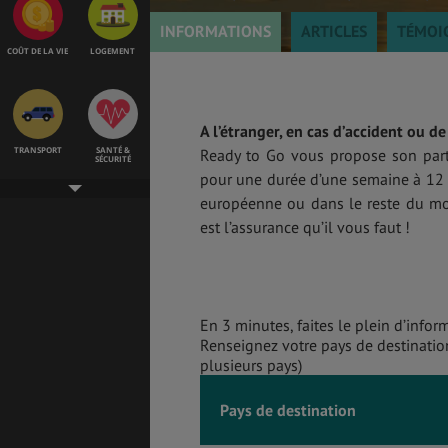
INFORMATIONS
ARTICLES
TÉMOI
COÛT DE LA VIE
LOGEMENT
A l’étranger, en cas d’accident ou d
TRANSPORT
SANTÉ &
Ready to Go vous propose son par
SÉCURITÉ
pour une durée d’une semaine à 12 mo
européenne ou dans le reste du mon
est l’assurance qu’il vous faut !
ÉTUDES
EMPLOIS &
STAGES
En 3 minutes, faites le plein d’inform
Renseignez votre pays de destination
BONS PLANS
VOL
plusieurs pays)
Pays de destination
ASSURANCES