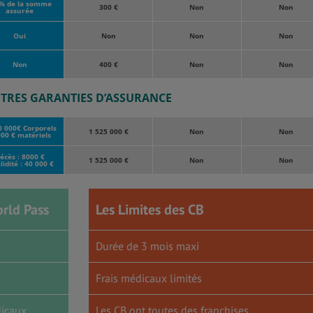
% de la somme
300 €
Non
Non
assurée
Oui
Non
Non
Non
Non
400 €
Non
Non
TRES GARANTIES D’ASSURANCE
0 000€ Corporels
1 525 000 €
Non
Non
00 € matériels
écès : 8000 €
1 525 000 €
Non
Non
lidité : 40 000 €
rld Pass
Les Limites des CB
Durée de 3 mois maxi
Frais médicaux limités
dicaux
Les CB ont toutes des franchises