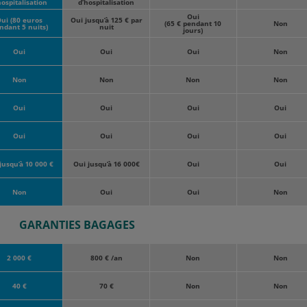
hospitalisation
d’hospitalisation
Oui
ui (80 euros
Oui jusqu’à 125 € par
(65 € pendant 10
Non
ndant 5 nuits)
nuit
jours)
Oui
Oui
Oui
Non
Non
Non
Non
Non
Oui
Oui
Oui
Oui
Oui
Oui
Oui
Oui
jusqu’à 10 000 €
Oui jusqu’à 16 000€
Oui
Oui
Non
Oui
Oui
Non
GARANTIES BAGAGES
2 000 €
800 € /an
Non
Non
40 €
70 €
Non
Non