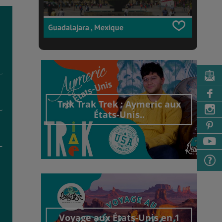
Guadalajara , Mexique
Trik Trak Trek : Aymeric aux
États-Unis..
Découvrir cet interview
Voyage aux États-Unis en 1