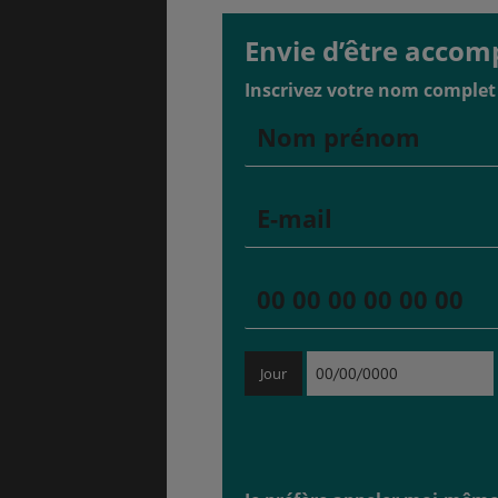
Envie d’être accom
Inscrivez votre nom complet 
GÉNÉRALITÉS
DÉTENTE
COÛT DE LA VIE
LOGEMENT
TRANSPORT
SANTÉ &
SÉCURITÉ
Jour
ÉTUDES
EMPLOIS &
STAGES