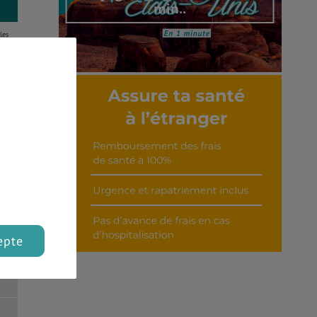
min..
les
oser
Découvrir cet interview
al
epte