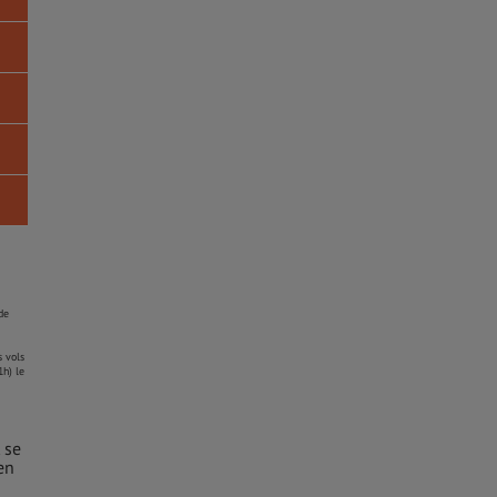
de
s vols
1h) le
 se
en