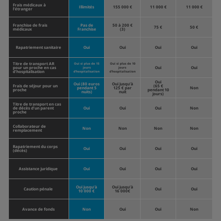
Frais médicaux à
Illimités
155 000 €
11 000 €
11 000 €
l’étranger
Franchise de frais
Pas de
50 à 200 €
75 €
50 €
médicaux
Franchise
(3)
Rapatriement sanitaire
Oui
Oui
Oui
Oui
Titre de transport AR
Oui si plus de 15
Oui si plus de 10
pour un proche en cas
Oui
Oui
jours
jours
d’hospitalisation
d’hospitalisation
d’hospitalisation
Oui
Oui (80 euros
Oui jusqu’à
Frais de séjour pour un
(65 €
pendant 5
125 € par
Non
proche
pendant 10
nuits)
nuit
jours)
Titre de transport en cas
de décès d’un parent
Oui
Oui
Oui
Non
proche
Collaborateur de
Non
Non
Non
Non
remplacement
Rapatriement du corps
Oui
Oui
Oui
Oui
(décès)
Assistance juridique
Oui
Oui
Oui
Oui
Oui jusqu’à
Oui jusqu’à
Caution pénale
Oui
Oui
10 000 €
16 000€
Avance de fonds
Non
Oui
Oui
Non