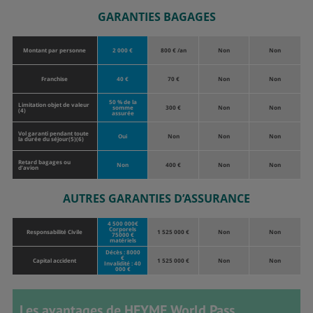
GARANTIES BAGAGES
Montant par personne
2 000 €
800 € /an
Non
Non
Franchise
40 €
70 €
Non
Non
50 % de la
Limitation objet de valeur
somme
300 €
Non
Non
(4)
assurée
Vol garanti pendant toute
Oui
Non
Non
Non
la durée du séjour(5)(6)
Retard bagages ou
Non
400 €
Non
Non
d’avion
AUTRES GARANTIES D’ASSURANCE
4 500 000€
Corporels
Responsabilité Civile
1 525 000 €
Non
Non
75000 €
matériels
Décès : 8000
€
Capital accident
1 525 000 €
Non
Non
Invalidité : 40
000 €
Les avantages de HEYME World Pass