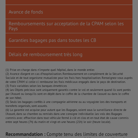
Avance de fonds
Remboursements sur acceptation de la CPAM selon les
Pays
Garanties bagages pas dans toutes les CB
Délais de remboursement très long
(1) Prise en charge dans n’importe quel hôpital, dans le monde entier.
(2) Avance d’argent en cas d’hospitalisation. Remboursement en complément de la Sécurité
Sociale et de tout organisme mutualiste pour les frais hors hospitalisation. Renseignez-vous auprès
de votre CPAM si celle-ci rembourse les frais médicaux engagés dans le pays de destination.
(3) Frais variables selon les banques émettrices
(4) Les Objets précieux sont uniquement garantis contre le vol et seulement quand ils sont portés
par l’Assuré ou lorsqu’ils sont en dépôt dans le coffre de la chambre de l'assuré ou dans le coffre
de son hôtel.
(5) Seuls les bagages confiés à une compagnie aérienne ou au voyagiste lors des transports et
transferts organisés, sont assurés.
(6) La garantie est acquise pour autant que les Bagages, soient sous la surveillance directe de
l’Assuré, dans sa chambre ou remisés dans une consigne individuelle. Les vols des Bagages
commis avec effraction dans tout véhicule fermé à clé et clos et en tout état de cause commis
entre sept heures (7h) du matin et vingt-et-une heures (21h) le soir (heure locale).
Recommandation :
Compte tenu des limites de couverture