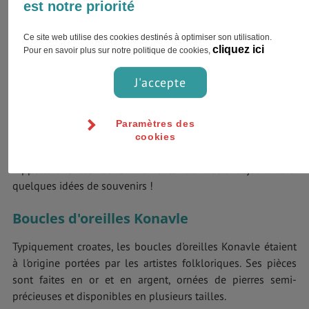
est notre priorité
Ce site web utilise des cookies destinés à optimiser son utilisation.
cliquez ici
Pour en savoir plus sur notre politique de cookies,
J'accepte
Paramètres des
Votre voyage à Dubrovnik touche à sa fin ? Avant de faire
cookies
vos valises, pensez à vous offrir des objets qui vous
rappelleront les bons moments de votre séjour. Voici
quelques idées de souvenirs !
Boucles d'oreilles Konavle
Typiquement croates, les boucles d'oreilles Konavle étaient
à l'origine portées par les artistes folkloriques. Ses pièces
sont faites en or et en argent, ornées de pierres semi-
précieuses et disponibles en plusieurs tailles.