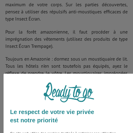
maximum de votre corps. Sur les parties découvertes,
pensez à utiliser des répulsifs anti-moustiques efficaces de
type Insect Écran.
Pour la forêt amazonienne, il faut procéder à une
imprégnation des vêtements (utilisez des produits de type
Insect Écran Trempage).
Toujours en Amazonie : dormez sous un moustiquaire de lit.
Tous les hôtels n’en sont toutefois pas équipés, ayez le
réflexe de prendre le vôtre. Les moustiquaires imprégnées
d'insecticide sont vendus en pharmacie.
Le virus Zika
Au vu de la potentielle circulation du virus Zika en Équateur
Le respect de votre vie privée
(transmis par des piqûres de moustiques-tigres), il est
est notre priorité
préférable que les femmes enceintes ou ayant un projet de
grossesse reportent leur séjour, ou se protègent