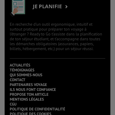
JE PLANIFIE
En recherche d’un outil ergonomique, intuitif et
surtout pratique pour préparer ton voyage à
l’étranger ? Ready to Go t’assiste dans la planification
de ton séjour étudiant, et t’accompagne dans toutes
les démarches obligatoires (assurances, papiers,
billets, hébergement, etc.) pour un séjour réussi.
ACTUALITÉS
TÉMOIGNAGES
QUI SOMMES-NOUS
CONTACT
PARTENAIRES VOYAGE
ILS NOUS FONT CONFIANCE
PROPOSE TON ARTICLE
MENTIONS LÉGALES
CGU
POLITIQUE DE CONFIDENTIALITÉ
POLITIQUE DES COOKIES