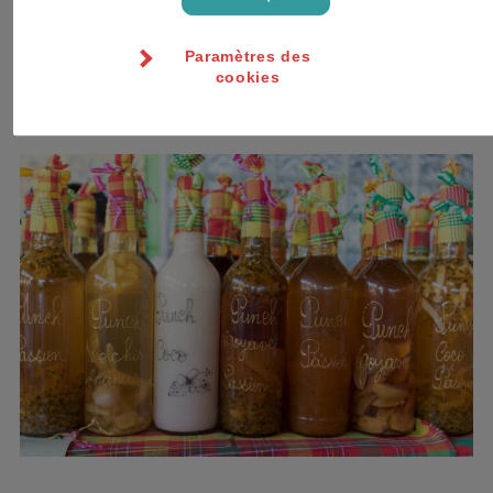
Des tissus indigo
Des fleurs exotiques
Des objets en coquillage
Paramètres des
Des Broderies (dans le sud de la Basse-Terre à Vieux
cookies
Fort)
Des jus de fruits exotiques