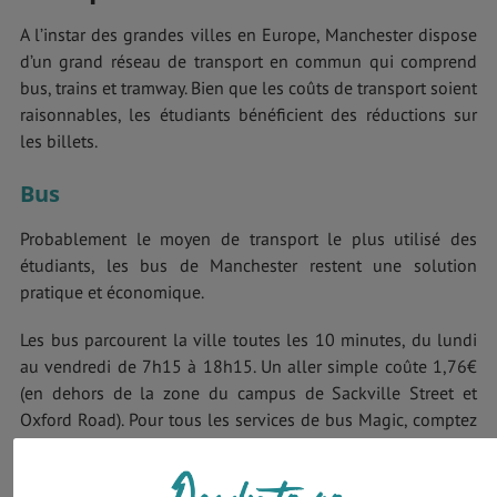
A l’instar des grandes villes en Europe, Manchester dispose
d’un grand réseau de transport en commun qui comprend
bus, trains et tramway. Bien que les coûts de transport soient
raisonnables, les étudiants bénéficient des réductions sur
les billets.
Bus
Probablement le moyen de transport le plus utilisé des
étudiants, les bus de Manchester restent une solution
pratique et économique.
Les bus parcourent la ville toutes les 10 minutes, du lundi
au vendredi de 7h15 à 18h15. Un aller simple coûte 1,76€
(en dehors de la zone du campus de Sackville Street et
Oxford Road). Pour tous les services de bus Magic, comptez
4,69€ pour un billet journalier. Enfin, vous pouvez acheter
un billet de 7 jours pour le bus Stagecoach au prix de