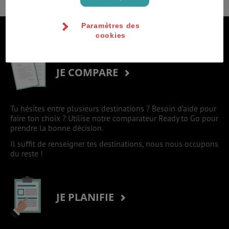
Paramètres des
S'inscrire à la newsletter
cookies
JE COMPARE
Tu hésites entre plusieurs destinations ? Besoin d’aide pour
faire ton choix ? Utilise notre comparateur Ready to Go pour
prendre la bonne décision.
Il suffit de renseigner tes destinations, nous nous occupons
du reste !
JE PLANIFIE