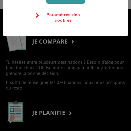
Paramètres des
S'inscrire à la newsletter
cookies
JE COMPARE
Tu hésites entre plusieurs destinations ? Besoin d’aide pour
faire ton choix ? Utilise notre comparateur Ready to Go pour
prendre la bonne décision.
Il suffit de renseigner tes destinations, nous nous occupons
du reste !
JE PLANIFIE