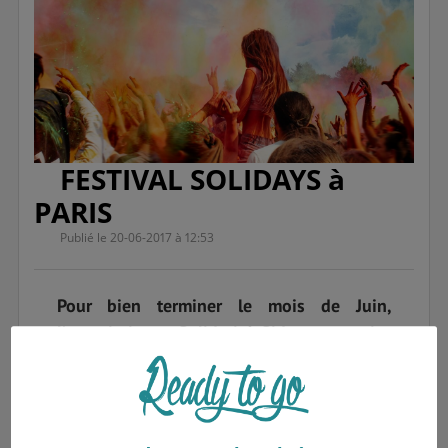
FESTIVAL SOLIDAYS à
PARIS
Publié le 20-06-2017 à 12:53
Pour bien terminer le mois de Juin,
l’association « Solidarité Sida », organise
la 19ème édition du festival Solidays du
23 au 25 Juin 2017 !
Comme tous les ans, l’été amène son lot de