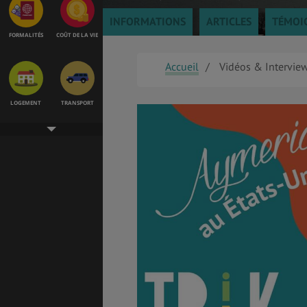
INFORMATIONS
ARTICLES
TÉMOI
FORMALITÉS
COÛT DE LA VIE
Accueil
Vidéos & Intervie
LOGEMENT
TRANSPORT
SANTÉ &
ÉTUDES
SÉCURITÉ
EMPLOIS &
BONS PLANS
STAGES
MÉTÉO & GÉO
VOL