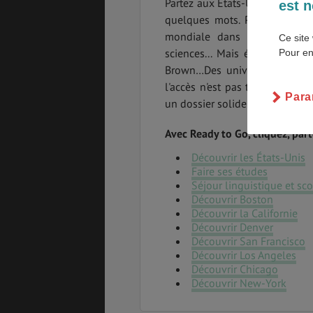
Partez aux États-Unis. Difficil
est n
quelques mots. Première puis
SANTÉ &
ÉTUDES
mondiale dans une multitud
Ce site 
SÉCURITÉ
sciences... Mais également ave
Pour en
Brown…Des universités améric
l'accès n'est pas toujours simp
Para
un dossier solide est impératif.
EMPLOIS &
BONS PLANS
STAGES
Avec Ready to Go, cliquez, part
Découvrir les États-Unis
Faire ses études
MÉTÉO & GÉO
VOL
Séjour linguistique et sco
Découvrir Boston
Découvrir la Californie
Découvrir Denver
Découvrir San Francisco
PVT
ASSURANCES
Découvrir Los Angeles
Découvrir Chicago
Découvrir New-York