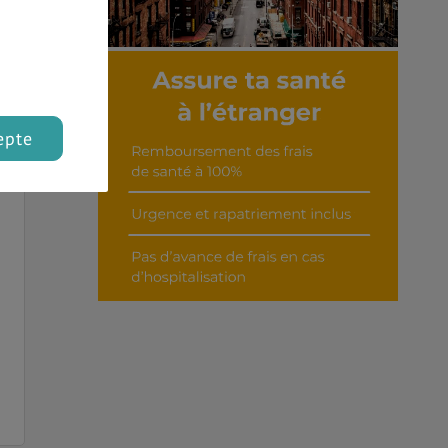
Découvrir cet interview
epte