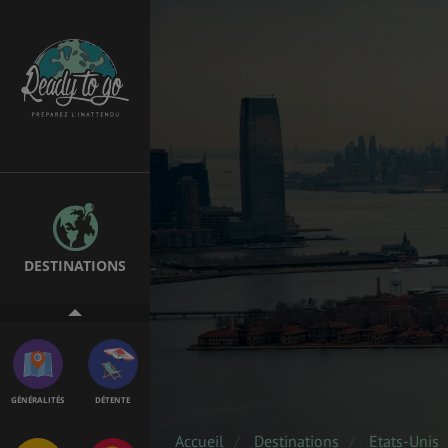
EMPLOIS &
BONS PLANS
STAGES
MÉTÉO & GÉO
VOL
DESTINATIONS
PVT
ASSURANCES
GÉNÉRALITÉS
DÉTENTE
Accueil
Destinations
Etats-Unis