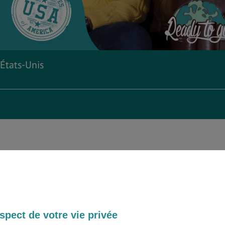
 États-Unis
tranger avec l’organisme ARAM France, Aymeric a vécu dans une
Trak Trek, il nous parle de cette expérience riche, de la fête, des
 la nourriture, du bal de fin d’année, des pom-pom girls et nous
n !
spect de votre vie privée