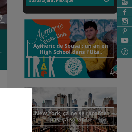
Aymeric de Sousa : un an en
High School dans l'Uta..
Découvrir cet interview
New York, ça ne se raconte
pas, ça se vit ! ..