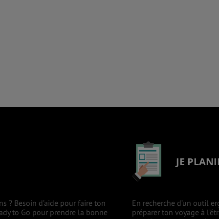
JE PLANI
ns ? Besoin d’aide pour faire ton
En recherche d’un outil er
eady to Go pour prendre la bonne
préparer ton voyage à l’ét