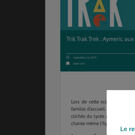
PVT
ASSURANCES
Trik Trak Trek : Aymeric aux
septembre 16, 2019
GÉNÉRALITÉS
DÉTENTE
etats-unis
FORMALITÉS
COÛT DE LA VIE
Lors de cette scolarité à l’é
famille d’accueil. Dans ce Trik 
clichés du lycée américain, de
LOGEMENT
TRANSPORT
chante même l’hymne américai
Le re