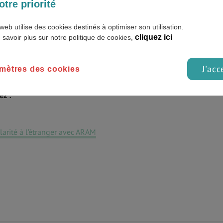
e de résumer ce pays aux multiples contrastes (et ses 50 États) en
otre priorité
sance économique, les États-Unis sont synonymes de réussite
e de domaines, notamment la technologie, le cinéma, les
web utilise des cookies destinés à optimiser son utilisation.
c les études avec Julliard, Harvard, Princeton, Stanford, Yale,
cliquez ici
 savoir plus sur notre politique de cookies,
aines qui font rêver les jeunes à travers le monde. Pourtant
le. Les conditions d'accès sont relativement drastiques et avoir
J'acc
mètres des cookies
ez :
larité à l’étranger avec ARAM