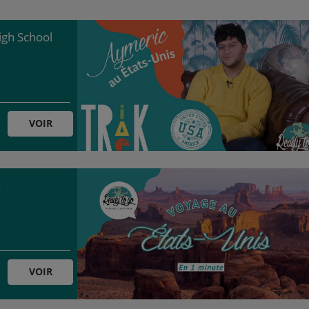
igh School
VOIR
n
VOIR