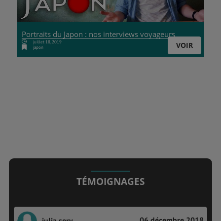
Portraits du Japon : nos interviews voyageurs
juillet 18, 2019
VOIR
japon
TÉMOIGNAGES
06 décembre 2018
julia.serv