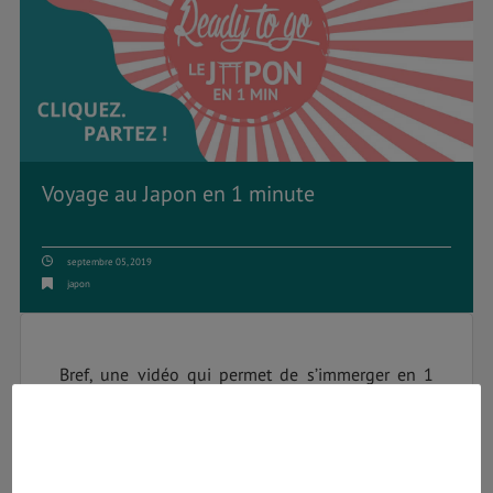
Voyage au Japon en 1 minute
septembre 05, 2019
japon
Bref, une vidéo qui permet de s’immerger en 1
minute dans la culture japonaise ! Que vous
partiez en voyage, en PVT (Working Holiday Visa),
pour bosser ou des études, vous trouverez toutes
les informations nécessaires pour un séjour