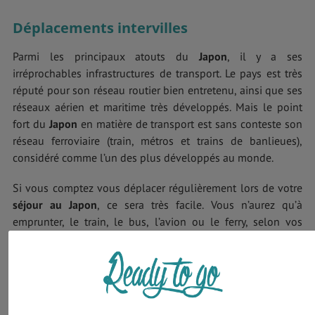
Déplacements intervilles
Parmi les principaux atouts du
Japon
, il y a ses
irréprochables infrastructures de transport. Le pays est très
réputé pour son réseau routier bien entretenu, ainsi que ses
réseaux aérien et maritime très développés. Mais le point
fort du
Japon
en matière de transport est sans conteste son
réseau ferroviaire (train, métros et trains de banlieues),
considéré comme l’un des plus développés au monde.
Si vous comptez vous déplacer régulièrement lors de votre
séjour au Japon
, ce sera très facile. Vous n’aurez qu’à
emprunter, le train, le bus, l’avion ou le ferry, selon vos
besoins et votre budget !
Le train
Avec un nombre important de trains très modernes,