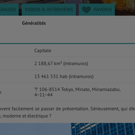
GNAGES
VIDEOS & INTERVIEWS
FAVORIS
Généralités
Capitale
2 188,67 km² (intramuros)
13 461 531 hab (intramuros)
〒106-8514 Tokyo, Minato, Minamiazabu,
o
4−11−44
uvent facilement se passer de présentation. Sérieusement, qui d’e
, moderne et électrique ?