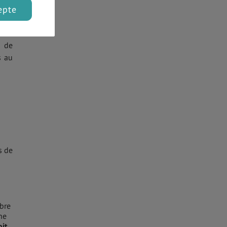
epte
, ce
s de
s au
s de
bre
ne
oit