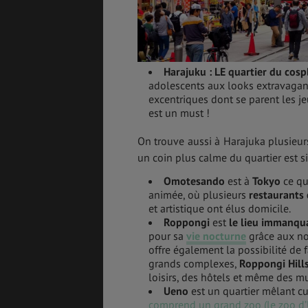
Harajuku
:
LE quartier du cosp
adolescents aux looks extravagants
excentriques dont se parent les j
est un must !
On trouve aussi à Harajuka plusieu
un coin plus calme du quartier est si
Omotesando
est à
Tokyo
ce qu
animée, où plusieurs
restaurants 
et artistique ont élus domicile.
Roppongi
est
le lieu immanqu
pour sa
vie nocturne
grâce aux 
offre également la possibilité de 
grands complexes,
Roppongi Hill
loisirs, des hôtels et même des m
Ueno
est un quartier mêlant cu
comprend un grand zoo (le zoo d