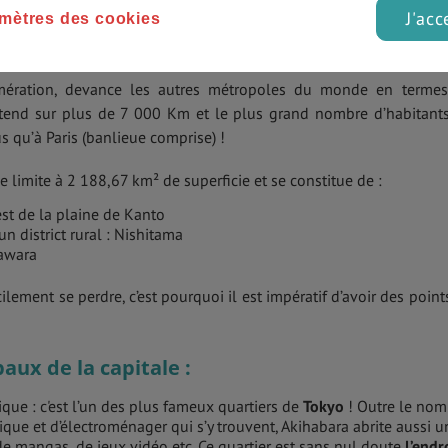
J'acc
mètres des cookies
k était la plus grande ville du monde ? Et bien détrompez-vous
omération, devance les autres métropoles du monde en terme
s’étend sur plus de 7 000 Km et le plus grand nombre d’habitant
us qu’à Paris (banlieue comprise) !
e limite à 2 188,67 km² de superficie et se constitue de :
est de la plaine de Kanto
n district rural : Nishitama
sawara
ilement se perdre, c’est pourquoi il est impératif d’avoir des point
paux de la capitale :
ique : c'est l’un des plus fameux quartiers de
Tokyo
! Outre le nom
que et d’électroménager qui s’y trouvent, Akihabara abrite aussi u
e mangas, de jeux vidéo etc. Ce quartier est sans nul doute
l’endr