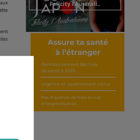
 aux
Felicity l’Australi..
tête
nent
ites
Découvrir cet interview
tout
s et
tale
otre