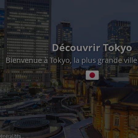
Découvrir Tokyo
Bienvenue à Tokyo, la plus grande vill
énéralités