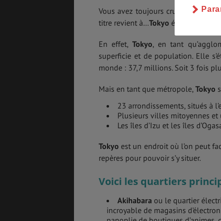
Para
Vous avez toujours cru que New Yor
titre revient à…
Tokyo
évidemment !
En effet,
Tokyo
, en tant qu’aggl
superficie et de population. Elle 
monde : 37,7 millions. Soit 3 fois pl
Mais en tant que métropole,
Tokyo
s
23 arrondissements, situés à l’
Plusieurs villes mitoyennes et u
Les îles d’Izu et les îles d’Oga
Tokyo
est un endroit où l’on peut fac
repères pour pouvoir s’y situer.
Voici les quartiers princi
Akihabara
ou le quartier électr
incroyable de magasins d’électroni
panoplie de boutiques d’animes, d