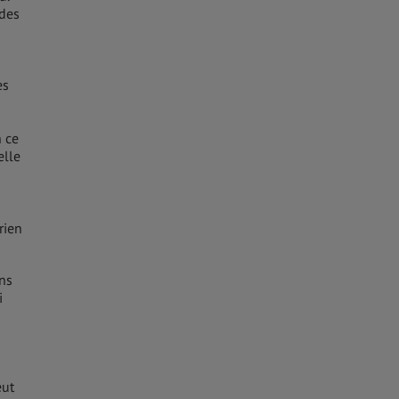
 des
es
n ce
elle
rien
ins
i
eut