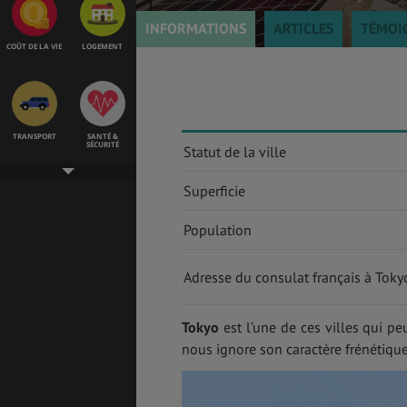
INFORMATIONS
ARTICLES
TÉMOI
COÛT DE LA VIE
LOGEMENT
TRANSPORT
SANTÉ &
SÉCURITÉ
Statut de la ville
Superficie
Population
ÉTUDES
EMPLOIS &
STAGES
Adresse du consulat français à Toky
BONS PLANS
VOL
Tokyo
est l’une de ces villes qui pe
nous ignore son caractère frénétique
ASSURANCES