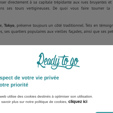
ser directement à sa capitale trépidante aux rues bruyantes et
s ses tours vertigineuses. De quoi vous faire tourner la 
ne,
Tokyo
, préserve toujours un côté traditionnel. Tels en témoig
 ses quartiers populaires aux vieilles façades, ainsi que ses pet
nt de facettes qu’un petit séjour ne suffira nullement pour 
promenades dans ses jardins pittoresques, les visites des musée
 quartiers branchés, ou les longues nuits de karaokés ? La capi
s à ses visiteurs !
ttractions de la ville
,
un réseau de métro
très performant est à v
spect de votre vie privée
otre priorité
aijin
in Tokyo ? (Étranger à Tokyo)
web utilise des cookies destinés à optimiser son utilisation.
cliquez ici
 savoir plus sur notre politique de cookies,