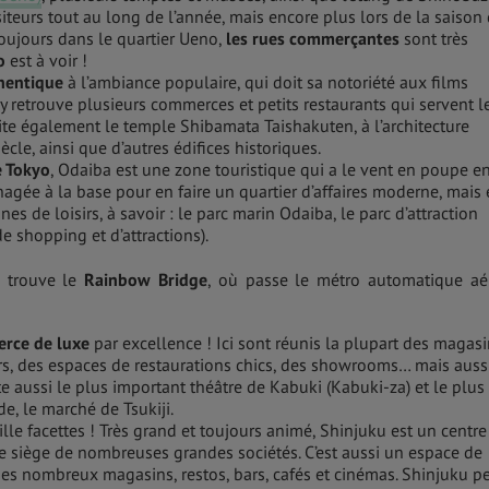
iteurs tout au long de l’année, mais encore plus lors de la saison
t toujours dans le quartier Ueno,
les rues commerçantes
sont très
o
est à voir !
hentique
à l’ambiance populaire, qui doit sa notoriété aux films
 y retrouve plusieurs commerces et petits restaurants qui servent l
rite également le temple Shibamata Taishakuten, à l’architecture
cle, ainsi que d’autres édifices historiques.
e Tokyo
, Odaiba est une zone touristique qui a le vent en poupe e
agée à la base pour en faire un quartier d’affaires moderne, mais 
 de loisirs, à savoir : le parc marin Odaiba, le parc d’attraction
e shopping et d’attractions).
e trouve le
Rainbow Bridge
, où passe le métro automatique aé
rce de luxe
par excellence ! Ici sont réunis la plupart des magas
rs, des espaces de restaurations chics, des showrooms… mais auss
ite aussi le plus important théâtre de Kabuki (Kabuki-za) et le plus
, le marché de Tsukiji.
lle facettes ! Très grand et toujours animé, Shinjuku est un centre
le siège de nombreuses grandes sociétés. C’est aussi un espace de
 ses nombreux magasins, restos, bars, cafés et cinémas. Shinjuku p