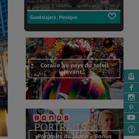
Guadalajara , Mexique
Coralie au pays du soleil
levant..
Découvrir cet interview
Portraits du Japon – Bonus