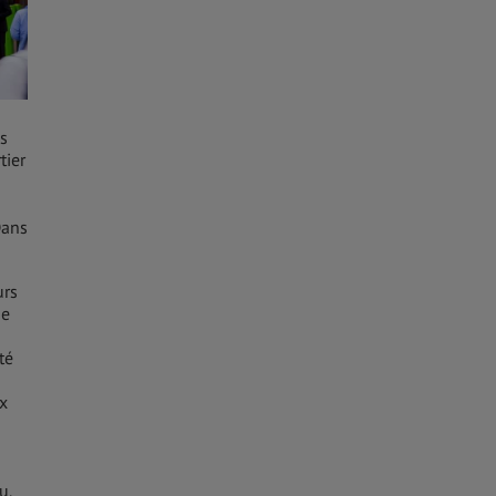
es
tier
Dans
urs
ne
té
x
u.