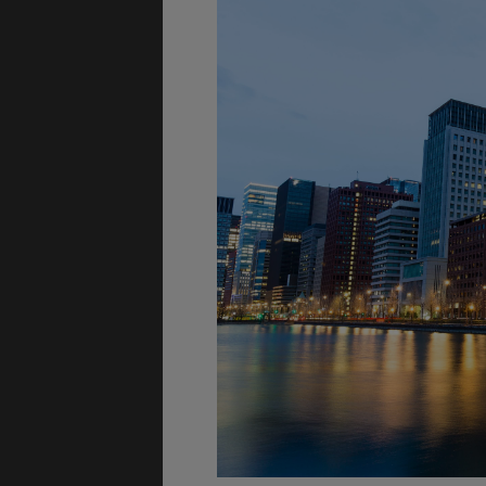
GÉNÉRALITÉS
DÉTENTE
COÛT DE LA VIE
LOGEMENT
TRANSPORT
SANTÉ &
SÉCURITÉ
ÉTUDES
EMPLOIS &
STAGES