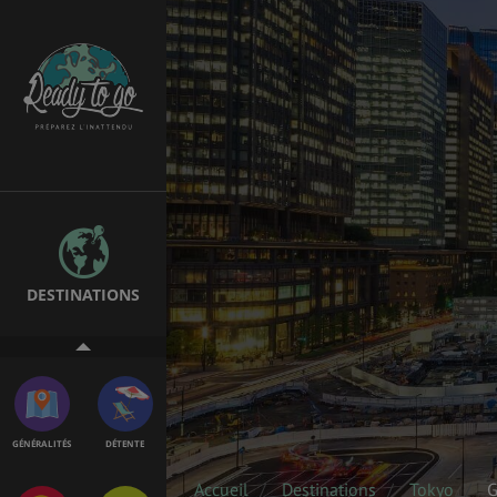
ÉTUDES
EMPLOIS &
STAGES
BONS PLANS
VOL
DESTINATIONS
ASSURANCES
GÉNÉRALITÉS
DÉTENTE
Accueil
Destinations
Tokyo
G