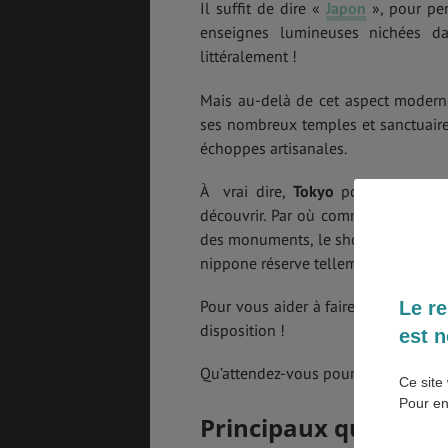
Il suffit de dire «
Japon
», pour pen
enseignes lumineuses nichées dan
BONS PLANS
VOL
littéralement !
Mais au-delà de cet aspect moder
ses nombreux temples et sanctuaires,
échoppes artisanales.
ASSURANCES
À vrai dire,
Tokyo
possède telleme
découvrir. Par où commencer ? Les 
des monuments, le shopping dans ses
nippone réserve tellement de surprise
Pour vous aider à faire le tour des
a
Le re
disposition !
est n
Qu’attendez-vous pour devenir un
g
Ce site 
Pour en
Principaux quartiers