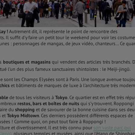
lay
!
Autrement dit, il représente le point de rencontre des
. Il suffit d’y faire un petit tour le weekend pour voir les costum
eunes : personnages de mangas, de jeux vidéo, chanteurs… Ce quar
rs
boutiques et magasins
qui vendent des articles très branchés. 
tué l’un des plus fameux sanctuaires shintoïstes : le Meiji-jingū.
e sont les Champs Elysées sont à Paris. Une longue avenue toujo
chics
et bâtiments de marques de luxe à l’architecture très moder
able
de tous les visiteurs à
Tokyo
. Ce quartier est en effet très répu
nombreux
restos, bars et boîtes de nuits
qui s’y trouvent. Roppongi
faire du
shopping
et de savourer de la bonne cuisine dans ses deu
s
et
Tokyo Midtown
. Ces derniers possèdent différents espaces de
usées ! Comme quoi, on peut tout faire à Roppongi !
lture et divertissement. Il est très connu pour
son vaste parc qui
’Ueno)
, plusieurs temples et musées, ainsi que l’étang de Shinobaz