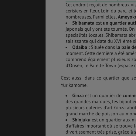
Cet endroit reçoit de nombreux vis
cerisiers en fleur. Loin du parc, e
nombreuses. Parmi elles,
Ameyok
Shibamata
est
un quartier aut
japonais qui y ont été tournés. On
spécialités locales. Shibamata ab
saisissante qui date du XVIIème siè
Odaiba
:
Située dans
la baie d
moment. Cette dernière a été amén
comprend également plusieurs zones
d’Onsen, le Palette Town (espace d
C’est aussi dans ce quartier que s
Yurikamome.
Ginza
est un quartier de
comme
des grandes marques, les bijoutie
plusieurs galeries d’art. Ginza abr
grand marché de poisson au monde
Shinjuku
est un quartier aux mi
d’affaires important où se trouve 
divertissement très prisé, grâce à