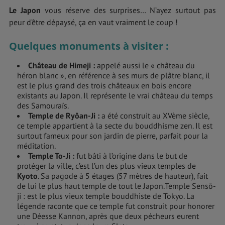
Le Japon
vous réserve des surprises… N’ayez surtout pas
peur d’être dépaysé, ça en vaut vraiment le coup !
Quelques monuments à visiter :
Château de Himeji
:
appelé aussi le « château du
héron blanc », en référence à ses murs de plâtre blanc, il
est le plus grand des trois châteaux en bois encore
existants au Japon. Il représente le vrai château du temps
des Samouraïs.
Temple de Ryôan-Ji
:
a été construit au XVème siècle,
ce temple appartient à la secte du bouddhisme zen. Il est
surtout fameux pour son jardin de pierre, parfait pour la
méditation.
Temple To-Ji
:
fut bâti à l’origine dans le but de
protéger la ville, c’est l’un des plus vieux temples de
Kyoto
. Sa pagode à 5 étages (57 mètres de hauteur), fait
de lui le plus haut temple de tout le Japon.Temple Sensō-
ji : est le plus vieux temple bouddhiste de Tokyo. La
légende raconte que ce temple fut construit pour honorer
une Déesse Kannon, après que deux pécheurs eurent