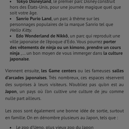
Tokyo Disneyland
, le premier parc Disney construit
hors des États-Unis, pour une journée magique quel que
soit votre âge.
Sanrio Purio Land
, un parc à thème sur les
personnages populaires de la marque Sanrio tel que
Hello Kitty
.
Edo Wonderland de Nikkô
, un parc qui reproduit une
ville japonaise de l’époque d’Edo. Vous pourrez
porter
des vêtements de ninja ou un kimono
,
prendre un cours
ninja
,… un bon moyen de vous immerger dans
la culture
japonaise
.
Viennent ensuite,
les Game centers
ou les fameuses
salles
d’arcades japonaises
. Très nombreux, ces espaces réservent
des surprises à leurs visiteurs. N’oubliez pas qu’on est au
Japon
, un pays où l’on cultive une culture de jeu comme
nulle part ailleurs.
Les zoos sont également une bonne idée de sortie, surtout
en famille. On en dénombre plusieurs au Japon, tels que :
Le zoo d’Ueno, plus vieux zoo du Japon