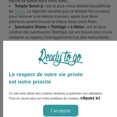
trouvé sa statue dans leurs filets.
Temple Sensō-ji
:
est le plus vieux temple bouddhiste
de
Tokyo
. La légende raconte que ce temple fut construit
pour honorer une déesse Kannon, après que deux
pécheurs eurent trouvé sa statue dans leurs filets.
Sanctuaire Shinto
«
Tōshōgū
»
à Nikko
:
est le plus
célèbre des sanctuaires Tōshōgū, (on en trouve plus d’une
centaine au Japon). C’est également l’un des monuments
les plus visités du pays.
Palais impérial de Tokyo
:
est la résidence actuelle de
l’empereur Japonais. Il fut reconstruit en entier à
l’identique, après les bombardements de la deuxième
guerre mondiale. Ce monument ne peut être visité que
deux fois par an : le 2 janvier et le 23 décembre.
Sanctuaire Itsukushima-jinja
:
est un sanctuaire Shinto
Le respect de votre vie privée
de la préfecture de Hiroshima. Il est très populaire grâce à
est notre priorité
son grand torii flottant, appelé aussi
«
la porte du Japon
»
.
Ce site web utilise des cookies destinés à optimiser son utilisation.
cliquez ici
Pour en savoir plus sur notre politique de cookies,
Musées au Japon
J'accepte
Nul ne peut nier la culture débordante d’originalité du