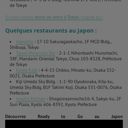
de Tokyo
Si vous voulez
boire un verre à Tokyo
, cliquez ici !
Quelques restaurants au Japon :
Hakushu
: 17-10 Sakuragaokacho, 1F MCD Bldg.,
Shibuya, Tokyo
Tapas Molecular Bar
: 2-1-1 Nihonbashi Muromachi,
38F, Mandarin Oriental Tokyo, Chuo 103-8328, Préfecture
de Tokyo
Kuma Kafe
: 4-4-15 Chikko, Minato-ku, Osaka 552-
0021, Osaka Prefecture
Kiji Umeda Sky Bldg. : 1-1-90 Oyodonaka, Kita-ku,
Umeda Sky Bldg. B1F Takimi Koji, Osaka 531-0076, Osaka
Prefecture
Arash's Kitchen
: Shogoinsannocho16-4, Sakyo-ku, 2F
Sun Plaza, Kyoto 606-8392, Kyoto Prefecture
Découvrez Ready to Go au Japon