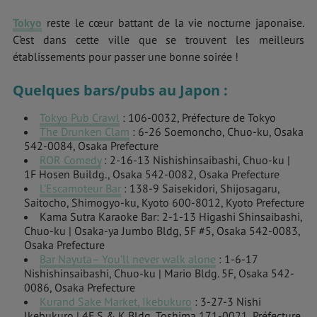
Tokyo
reste le cœur battant de la vie nocturne japonaise.
C’est dans cette ville que se trouvent les meilleurs
établissements pour passer une bonne soirée !
Quelques bars/pubs au Japon :
Tokyo Pub Crawl
: 106-0032, Préfecture de Tokyo
The Drunken Clam
: 6-26 Soemoncho, Chuo-ku, Osaka
542-0084, Osaka Prefecture
ROR Comedy
: 2-16-13 Nishishinsaibashi, Chuo-ku |
1F Hosen Buildg., Osaka 542-0082, Osaka Prefecture
L'Escamoteur Bar
: 138-9 Saisekidori, Shijosagaru,
Saitocho, Shimogyo-ku, Kyoto 600-8012, Kyoto Prefecture
Kama Sutra Karaoke Bar: 2-1-13 Higashi Shinsaibashi,
Chuo-ku | Osaka-ya Jumbo Bldg, 5F #5, Osaka 542-0083,
Osaka Prefecture
Bar Nayuta– You’ll never walk alone
: 1-6-17
Nishishinsaibashi, Chuo-ku | Mario Bldg. 5F, Osaka 542-
0086, Osaka Prefecture
Kurand Sake Market, Ikebukuro
: 3-27-3 Nishi
Ikebukuro | 4F S & K Bldg, Toshima 171-0021, Préfecture