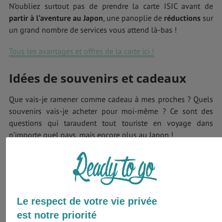
N’oubliez surtout pas de prendre la carte ISIC avant de
partir à l’aventure au Japon
, une panoplie de
réductions
sur
un grand nombre de services vous attend là-bas !
Tous les avantages et offres de la carte ici !
Idées de souvenirs et cadeaux
Que vais-je ramener comme cadeau à mes proches ? Quels
souvenirs vais-je acheter pour moi-même ? Ce sont des
questions qui taraudent tout touriste en voyage dans
n’importe quel pays, mais encore plus au Japon !
Le respect de votre vie privée
est notre priorité