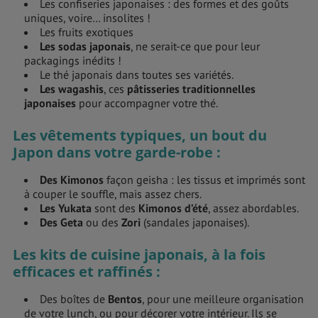
Les confiseries japonaises : des formes et des goûts
uniques, voire… insolites !
Les fruits exotiques
Les sodas japonais
, ne serait-ce que pour leur
packagings inédits !
Le thé japonais dans toutes ses variétés.
Les wagashis
, ces
pâtisseries traditionnelles
japonaises
pour accompagner votre thé.
Les vêtements typiques, un bout du
Japon dans votre garde-robe :
Des Kimonos
façon geisha : les tissus et imprimés sont
à couper le souffle, mais assez chers.
Les Yukata
sont des
Kimonos d’été
, assez abordables.
Des Geta
ou des
Zori
(sandales japonaises).
Les kits de cuisine japonais, à la fois
efficaces et raffinés :
Des boîtes de
Bentos
, pour une meilleure organisation
de votre lunch, ou pour décorer votre intérieur. Ils se