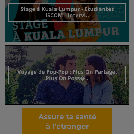
Stage à Kuala Lumpur - Etudiantes
ISCOM - Intervi..
Découvrir cet interview
Voyage de Pop-Pop : Plus On Partage,
Plus On Poss�..
Découvrir cet interview