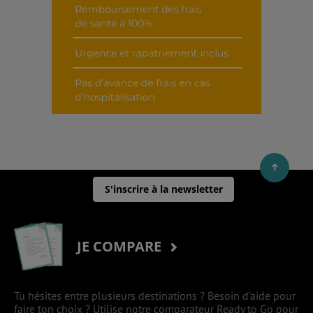
S'inscrire à la newsletter
JE COMPARE
Tu hésites entre plusieurs destinations ? Besoin d’aide pour
faire ton choix ? Utilise notre comparateur Ready to Go pour