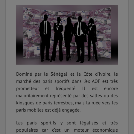
Dominé par le Sénégal et la Côte d’Ivoire, le
marché des paris sportifs dans l’ex AOF est très
prometteur et fréquenté. Il est encore
majoritairement représenté par des salles ou des
kiosques de paris terrestres, mais la ruée vers les
paris mobiles est déjà engagée.
Les paris sportifs y sont légalisés et très
populaires car c’est un moteur économique