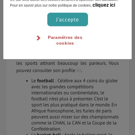
cliquez ici
Pour en savoir plus sur notre politique de cookies,
toutes les disciplines du vaste domaine des
sports. Mais, vous vous en doutez, il existe des
J'accepte
disciplines qui, selon les continents, les régions,
ou les pays, sont plus pratiquées que d’autres.
Paramètres des
En Afrique francophone, selon Varieur Montague,
cookies
notre auteur et expert en analyses sur les paris
sportifs, le football, le basket-ball et la boxe sont
les sports attirant beaucoup les parieurs. Vous
pouvez consulter son profile
ici
.
Le
football
: Célèbre aux 4 coins du globe
avec les grandes compétitions
internationales ou continentales, le
football n’est plus à présenter. C’est le
sport les plus pratiqué dans le monde. En
Afrique francophone, les furies de paris
peuvent aussi miser sur des championnats
comme le CHAN, la CAN et la Coupe de la
Confédération.
Le
basket-ball
: Après le ballon rond, le