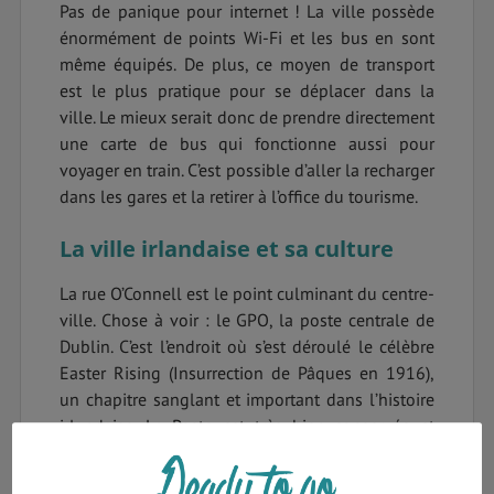
Pas de panique pour internet ! La ville possède
énormément de points Wi-Fi et les bus en sont
même équipés. De plus, ce moyen de transport
est le plus pratique pour se déplacer dans la
ville. Le mieux serait donc de prendre directement
une carte de bus qui fonctionne aussi pour
voyager en train. C’est possible d’aller la recharger
dans les gares et la retirer à l’office du tourisme.
La ville irlandaise et sa culture
La rue O’Connell est le point culminant du centre-
ville. Chose à voir : le GPO, la poste centrale de
Dublin. C’est l’endroit où s’est déroulé le célèbre
Easter Rising (Insurrection de Pâques en 1916),
un chapitre sanglant et important dans l’histoire
irlandaise. La Poste est très bien conservée et
impressionnante.