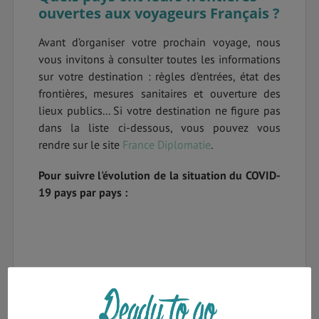
ouvertes aux voyageurs Français ?
Avant d’organiser votre prochain voyage, nous
vous invitons à consulter toutes les informations
sur votre destination : règles d’entrées, état des
frontières, mesures sanitaires et ouverture des
lieux publics... Si votre destination ne figure pas
dans la liste ci-dessous, vous pouvez vous
rendre sur le site
France Diplomatie
.
Pour suivre l'évolution de la situation du COVID-
19 pays par pays :